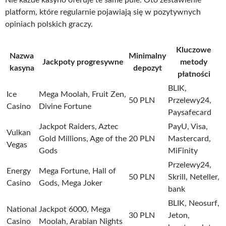
Nie każde kasyno oferuje te same pule. Oto zestawienie
platform, które regularnie pojawiają się w pozytywnych
opiniach polskich graczy.
Kluczowe
Nazwa
Minimalny
Jackpoty progresywne
metody
kasyna
depozyt
płatności
BLIK,
Ice
Mega Moolah, Fruit Zen,
50 PLN
Przelewy24,
Casino
Divine Fortune
Paysafecard
Jackpot Raiders, Aztec
PayU, Visa,
Vulkan
Gold Millions, Age of the
20 PLN
Mastercard,
Vegas
Gods
MiFinity
Przelewy24,
Energy
Mega Fortune, Hall of
50 PLN
Skrill, Neteller,
Casino
Gods, Mega Joker
bank
BLIK, Neosurf,
National
Jackpot 6000, Mega
30 PLN
Jeton,
Casino
Moolah, Arabian Nights