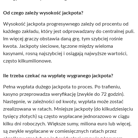
Od czego zależy wysokość jackpota?
Wysokość jackpota progresywnego zależy od procentu od
każdego zakładu, który jest odprowadzany do centralnej puli.
Im więcej graczy obstawia daną grę, tym szybciej rośnie
kwota. Jackpoty sieciowe, łączone między wieloma
kasynami, rosną najszybciej i osiągają najwyższe wartości,
często kilkumilionowe.
Ile trzeba czekać na wypłatę wygranego jackpota?
Pełna wypłata dużego jackpota to proces. Po trafieniu,
kasyno przeprowadza weryfikację (zwykle do 72 godzin).
Następnie, w zależności od kwoty, wypłata może zostać
zrealizowana w ratach. Mniejsze jackpoty (do kilkudziesięciu
tysięcy złotych) są często wypłacane jednorazowo w ciągu
kilku dni roboczych. Większe sumy, miliona euro lub więcej,
są zwykle wypłacane w comiesięcznych ratach przez