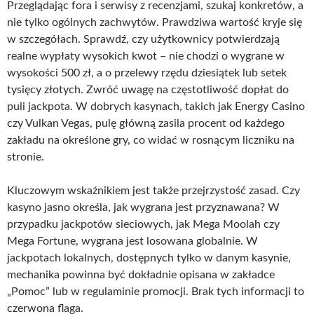
Przeglądając fora i serwisy z recenzjami, szukaj konkretów, a
nie tylko ogólnych zachwytów. Prawdziwa wartość kryje się
w szczegółach. Sprawdź, czy użytkownicy potwierdzają
realne wypłaty wysokich kwot – nie chodzi o wygrane w
wysokości 500 zł, a o przelewy rzędu dziesiątek lub setek
tysięcy złotych. Zwróć uwagę na częstotliwość dopłat do
puli jackpota. W dobrych kasynach, takich jak Energy Casino
czy Vulkan Vegas, pulę główną zasila procent od każdego
zakładu na określone gry, co widać w rosnącym liczniku na
stronie.
Kluczowym wskaźnikiem jest także przejrzystość zasad. Czy
kasyno jasno określa, jak wygrana jest przyznawana? W
przypadku jackpotów sieciowych, jak Mega Moolah czy
Mega Fortune, wygrana jest losowana globalnie. W
jackpotach lokalnych, dostępnych tylko w danym kasynie,
mechanika powinna być dokładnie opisana w zakładce
„Pomoc” lub w regulaminie promocji. Brak tych informacji to
czerwona flaga.