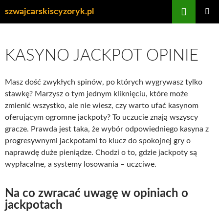
Przejdź
Szukaj
szwajcarskiscyzoryk.pl
do
MENU
treści
GŁÓWN
KASYNO JACKPOT OPINIE
Masz dość zwykłych spinów, po których wygrywasz tylko
stawkę? Marzysz o tym jednym kliknięciu, które może
zmienić wszystko, ale nie wiesz, czy warto ufać kasynom
oferującym ogromne jackpoty? To uczucie znają wszyscy
gracze. Prawda jest taka, że wybór odpowiedniego kasyna z
progresywnymi jackpotami to klucz do spokojnej gry o
naprawdę duże pieniądze. Chodzi o to, gdzie jackpoty są
wypłacalne, a systemy losowania – uczciwe.
Na co zwracać uwagę w opiniach o
jackpotach