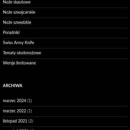
Noże skautowe
Noże szwajcarskie
Noże szwedzkie
Poradniki
Swiss Army Knife
Tematy okołonożowe
Wersje limitowane
ARCHIWA
marzec 2024
(1)
marzec 2022
(1)
listopad 2021
(2)