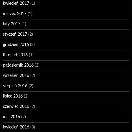
kwiecień 2017
(1)
marzec 2017
(1)
luty 2017
(1)
styczeń 2017
(2)
grudzień 2016
(2)
listopad 2016
(1)
październik 2016
(2)
wrzesień 2016
(2)
sierpień 2016
(2)
lipiec 2016
(2)
czerwiec 2016
(2)
maj 2016
(2)
kwiecień 2016
(3)