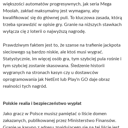
większości automatów progresywnych, jak seria Mega
Moolah, zakład maksymalny jest wymagany, aby
kwalifikować się do głównej puli. To kluczowa zasada, którą
trzeba sprawdzić w opisie gry. Granie na niższych stawkach
wyłącza cię z loterii o najwyższą nagrodę.
Prawdziwym faktem jest to, że szanse na trafienie jackpota
sieciowego są bardzo niskie, ale ktoś musi wygrać.
Statystycznie, im więcej osób gra, tym szybciej pula rośnie i
tym szybciej zostanie skasowana. Śledzenie historii
wygranych na stronach kasyn czy u dostawców
oprogramowania jak NetEnt lub Play'n GO daje obraz
realności tych nagród.
Polskie realia i bezpieczeństwo wypłat
Jako gracz w Polsce musisz pamiętać o liście domen
zakazanych, publikowanej przez Ministerstwo Finansów.
Granie w kasyno z adresu znajdującego się na tej liście jest