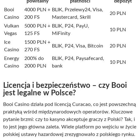
powitalny
płatności
depozyt
Booi
4000 PLN +
BLIK, Przelewy24, Visa,
20 PLN
Casino
200 FS
Mastercard, Skrill
Vulkan
5000 PLN +
BLIK, P24, PayU,
10 PLN
Vegas
125 FS
MiFinity
Ice
1500 PLN +
BLIK, P24, Visa, Bitcoin
20 PLN
Casino
270 FS
Energy
200% do
BLIK, P24, Paysafecard,
10 PLN
Casino
2000 PLN
bank
Licencja i bezpieczeństwo – czy Booi
jest legalne w Polsce?
Booi Casino działa pod licencją Curacao, co jest powszechną
praktyką wśród międzynarodowych operatorów. Kluczowe
pytanie brzmi: czy to kasyno akceptuje graczy z Polski? Tak, i
to jest jego główna zaleta. Wiele platform po wejściu w życie
polskiej ustawy hazardowej zrezygnowało z polskiego rynku.