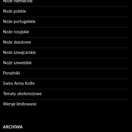
Noże niemieckie
Noże polskie
Noże portugalskie
Noże rosyjskie
Noże skautowe
Noże szwajcarskie
Noże szwedzkie
Poradniki
Swiss Army Knife
Tematy okołonożowe
Wersje limitowane
ARCHIWA