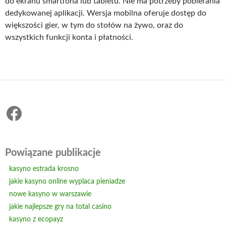
do ekranu smartfona lub tabletu. Nie ma potrzeby pobierania
dedykowanej aplikacji. Wersja mobilna oferuje dostęp do
większości gier, w tym do stołów na żywo, oraz do
wszystkich funkcji konta i płatności.
Facebook
Powiązane publikacje
kasyno estrada krosno
jakie kasyno online wyplaca pieniadze
nowe kasyno w warszawie
jakie najlepsze gry na total casino
kasyno z ecopayz