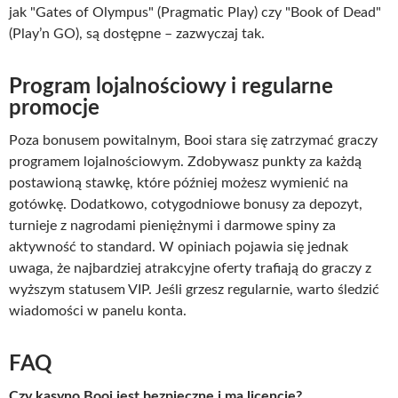
jak "Gates of Olympus" (Pragmatic Play) czy "Book of Dead"
(Play’n GO), są dostępne – zazwyczaj tak.
Program lojalnościowy i regularne
promocje
Poza bonusem powitalnym, Booi stara się zatrzymać graczy
programem lojalnościowym. Zdobywasz punkty za każdą
postawioną stawkę, które później możesz wymienić na
gotówkę. Dodatkowo, cotygodniowe bonusy za depozyt,
turnieje z nagrodami pieniężnymi i darmowe spiny za
aktywność to standard. W opiniach pojawia się jednak
uwaga, że najbardziej atrakcyjne oferty trafiają do graczy z
wyższym statusem VIP. Jeśli grzesz regularnie, warto śledzić
wiadomości w panelu konta.
FAQ
Czy kasyno Booi jest bezpieczne i ma licencję?