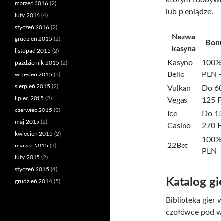
którym zdobywas
marzec 2016
(2)
lub pieniądze.
luty 2016
(4)
styczeń 2016
(2)
Nazwa
grudzień 2015
(2)
Bonu
kasyna
listopad 2015
(2)
Kasyno
100%
październik 2015
(2)
Bello
PLN 
wrzesień 2015
(3)
sierpień 2015
(2)
Vulkan
Do 6
lipiec 2015
(2)
Vegas
125 
czerwiec 2015
(3)
Ice
Do 1
maj 2015
(2)
Casino
270 
kwiecień 2015
(2)
100%
22Bet
marzec 2015
(3)
PLN
luty 2015
(2)
styczeń 2015
(4)
Katalog g
grudzień 2014
(5)
Biblioteka gier
czołówce pod wz