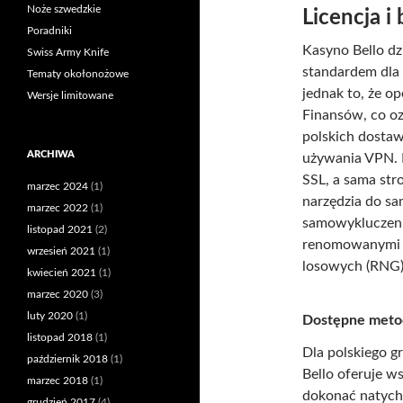
Noże szwedzkie
Licencja i
Poradniki
Kasyno Bello dzi
Swiss Army Knife
standardem dla
Tematy okołonożowe
jednak to, że op
Wersje limitowane
Finansów, co oz
polskich dostaw
ARCHIWA
używania VPN. 
SSL, a sama str
marzec 2024
(1)
narzędzia do sam
marzec 2022
(1)
samowykluczenia
listopad 2021
(2)
renomowanymi d
wrzesień 2021
(1)
losowych (RNG)
kwiecień 2021
(1)
marzec 2020
(3)
luty 2020
(1)
Dostępne metod
listopad 2018
(1)
Dla polskiego g
październik 2018
(1)
Bello oferuje w
marzec 2018
(1)
dokonać natych
grudzień 2017
(4)