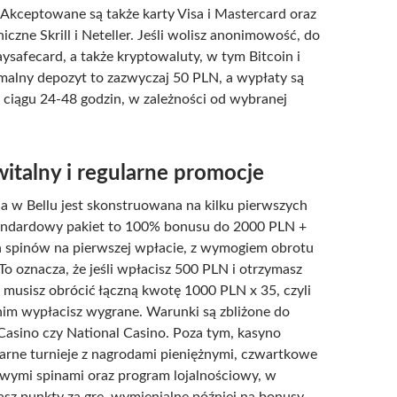
 Akceptowane są także karty Visa i Mastercard oraz
niczne Skrill i Neteller. Jeśli wolisz anonimowość, do
safecard, a także kryptowaluty, w tym Bitcoin i
alny depozyt to zazwyczaj 50 PLN, a wypłaty są
ciągu 24-48 godzin, w zależności od wybranej
italny i regularne promocje
a w Bellu jest skonstruowana na kilku pierwszych
andardowy pakiet to 100% bonusu do 2000 PLN +
spinów na pierwszej wpłacie, z wymogiem obrotu
To oznacza, że jeśli wpłacisz 500 PLN i otrzymasz
musisz obrócić łączną kwotę 1000 PLN x 35, czyli
im wypłacisz wygrane. Warunki są zbliżone do
Casino czy National Casino. Poza tym, kasyno
larne turnieje z nagrodami pieniężnymi, czwartkowe
wymi spinami oraz program lojalnościowy, w