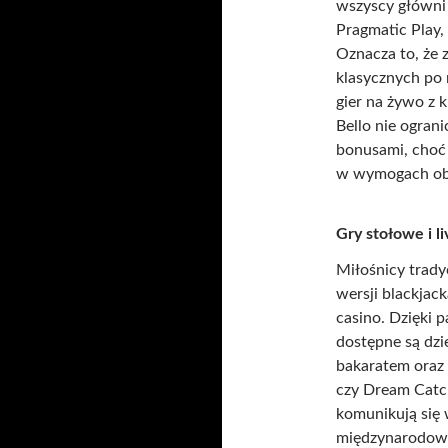
wszyscy główni
Pragmatic Play,
Oznacza to, że 
klasycznych po 
gier na żywo z 
Bello nie ograni
bonusami, choć 
w wymogach ob
Gry stołowe i li
Miłośnicy trady
wersji blackjack
casino. Dzięki 
dostępne są dzie
bakaratem oraz 
czy Dream Catch
komunikują się 
międzynarodow