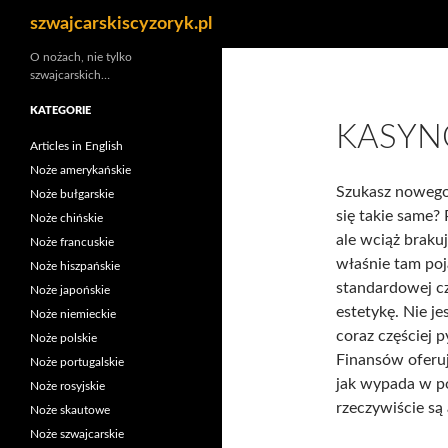
Szukaj
szwajcarskiscyzoryk.pl
Przejdź
O nożach, nie tylko
szwajcarskich…
do
treści
KATEGORIE
KASYN
Articles in English
Noże amerykańskie
Szukasz nowego 
Noże bułgarskie
się takie same? 
Noże chińskie
ale wciąż brakuj
Noże francuskie
właśnie tam poj
Noże hiszpańskie
standardowej cz
Noże japońskie
estetykę. Nie j
Noże niemieckie
coraz częściej p
Noże polskie
Finansów oferuj
Noże portugalskie
jak wypada w p
Noże rosyjskie
rzeczywiście są 
Noże skautowe
Noże szwajcarskie