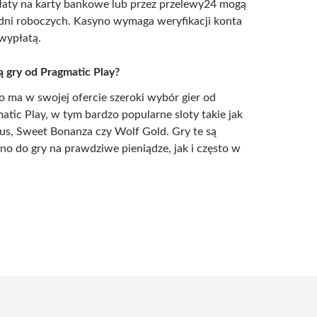
łaty na karty bankowe lub przez przelewy24 mogą
 dni roboczych. Kasyno wymaga weryfikacji konta
wypłatą.
ą gry od Pragmatic Play?
lo ma w swojej ofercie szeroki wybór gier od
tic Play, w tym bardzo popularne sloty takie jak
s, Sweet Bonanza czy Wolf Gold. Gry te są
o do gry na prawdziwe pieniądze, jak i często w