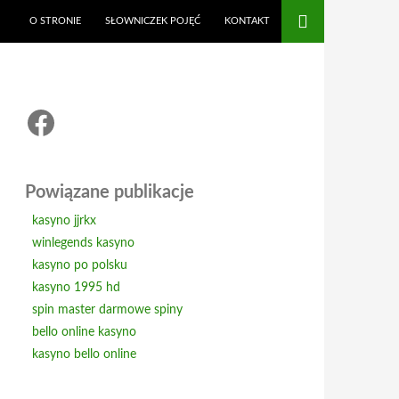
O STRONIE
SŁOWNICZEK POJĘĆ
KONTAKT
Facebook
Powiązane publikacje
kasyno jjrkx
winlegends kasyno
kasyno po polsku
kasyno 1995 hd
spin master darmowe spiny
bello online kasyno
kasyno bello online