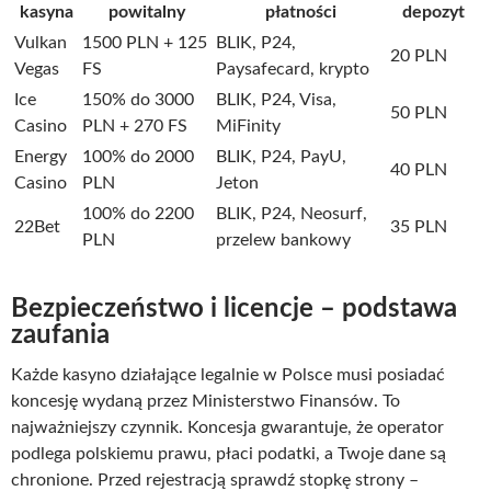
kasyna
powitalny
płatności
depozyt
Vulkan
1500 PLN + 125
BLIK, P24,
20 PLN
Vegas
FS
Paysafecard, krypto
Ice
150% do 3000
BLIK, P24, Visa,
50 PLN
Casino
PLN + 270 FS
MiFinity
Energy
100% do 2000
BLIK, P24, PayU,
40 PLN
Casino
PLN
Jeton
100% do 2200
BLIK, P24, Neosurf,
22Bet
35 PLN
PLN
przelew bankowy
Bezpieczeństwo i licencje – podstawa
zaufania
Każde kasyno działające legalnie w Polsce musi posiadać
koncesję wydaną przez Ministerstwo Finansów. To
najważniejszy czynnik. Koncesja gwarantuje, że operator
podlega polskiemu prawu, płaci podatki, a Twoje dane są
chronione. Przed rejestracją sprawdź stopkę strony –