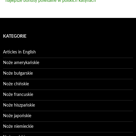
najlepsze bonusy powitalne w polskich kasynach
KATEGORIE
Articles in English
Noże amerykańskie
Noże bułgarskie
Noże chińskie
Noże francuskie
Noże hiszpańskie
Noże japońskie
Noże niemieckie