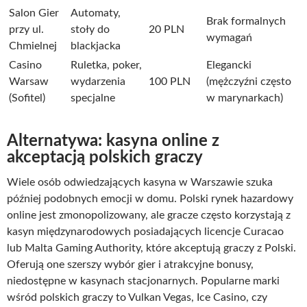
Salon Gier
Automaty,
Brak formalnych
przy ul.
stoły do
20 PLN
wymagań
Chmielnej
blackjacka
Casino
Ruletka, poker,
Elegancki
Warsaw
wydarzenia
100 PLN
(mężczyźni często
(Sofitel)
specjalne
w marynarkach)
Alternatywa: kasyna online z
akceptacją polskich graczy
Wiele osób odwiedzających kasyna w Warszawie szuka
później podobnych emocji w domu. Polski rynek hazardowy
online jest zmonopolizowany, ale gracze często korzystają z
kasyn międzynarodowych posiadających licencje Curacao
lub Malta Gaming Authority, które akceptują graczy z Polski.
Oferują one szerszy wybór gier i atrakcyjne bonusy,
niedostępne w kasynach stacjonarnych. Popularne marki
wśród polskich graczy to Vulkan Vegas, Ice Casino, czy