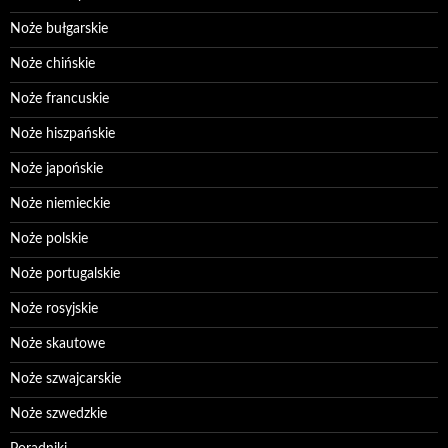
Noże bułgarskie
Noże chińskie
Noże francuskie
Noże hiszpańskie
Noże japońskie
Noże niemieckie
Noże polskie
Noże portugalskie
Noże rosyjskie
Noże skautowe
Noże szwajcarskie
Noże szwedzkie