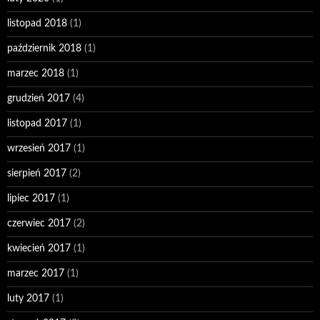
listopad 2018
(1)
październik 2018
(1)
marzec 2018
(1)
grudzień 2017
(4)
listopad 2017
(1)
wrzesień 2017
(1)
sierpień 2017
(2)
lipiec 2017
(1)
czerwiec 2017
(2)
kwiecień 2017
(1)
marzec 2017
(1)
luty 2017
(1)