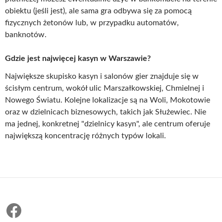
obiektu (jeśli jest), ale sama gra odbywa się za pomocą
fizycznych żetonów lub, w przypadku automatów,
banknotów.
Gdzie jest najwięcej kasyn w Warszawie?
Największe skupisko kasyn i salonów gier znajduje się w
ścisłym centrum, wokół ulic Marszałkowskiej, Chmielnej i
Nowego Światu. Kolejne lokalizacje są na Woli, Mokotowie
oraz w dzielnicach biznesowych, takich jak Służewiec. Nie
ma jednej, konkretnej "dzielnicy kasyn", ale centrum oferuje
największą koncentrację różnych typów lokali.
Facebook