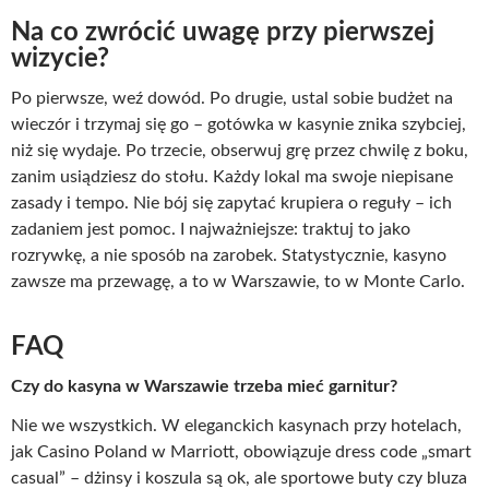
Na co zwrócić uwagę przy pierwszej
wizycie?
Po pierwsze, weź dowód. Po drugie, ustal sobie budżet na
wieczór i trzymaj się go – gotówka w kasynie znika szybciej,
niż się wydaje. Po trzecie, obserwuj grę przez chwilę z boku,
zanim usiądziesz do stołu. Każdy lokal ma swoje niepisane
zasady i tempo. Nie bój się zapytać krupiera o reguły – ich
zadaniem jest pomoc. I najważniejsze: traktuj to jako
rozrywkę, a nie sposób na zarobek. Statystycznie, kasyno
zawsze ma przewagę, a to w Warszawie, to w Monte Carlo.
FAQ
Czy do kasyna w Warszawie trzeba mieć garnitur?
Nie we wszystkich. W eleganckich kasynach przy hotelach,
jak Casino Poland w Marriott, obowiązuje dress code „smart
casual” – dżinsy i koszula są ok, ale sportowe buty czy bluza