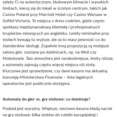
zależy Ci na autentycznym, klubowym klimacie i wysokich
limitach, kieruj się do lokali w ścisłym centrum, takich jak
Casino Poland przy Marriott Hotel czy Casino Warsaw w
Sofitel Victoria. To miejsca z dress code’em, gdzie często
spotkasz międzynarodową klientelę i profesjonalnych
krupierów mówiących po angielsku. Limity minimalne przy
stołach bywają tu wyższe, ale za to masz pewność co do
standardów obsługi. Zupełnie inną propozycją są mniejsze
salony gier, rozsiane po dzielnicach, np. na Woli czy
Mokotowie. Tam atmosfera jest swobodniejsza, limity niższe,
a automaty zajmują często więcej miejsca niż stoły.
Kluczowe jest sprawdzenie, czy dane kasyno ma aktualną
koncesję Ministerstwa Finansów – lista legalnych
operatorów jest publicznie dostępna.
Automaty do gier vs. gry stołowe: co dominuje?
Podział jest wyraźny. Większe, sieciowe kasyna kładą nacisk
na gry stołowe: kilka stołów do ruletki europejskiej i