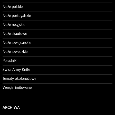
Noże polskie
Noże portugalskie
Noże rosyjskie
Noże skautowe
Noże szwajcarskie
Noże szwedzkie
Poradniki
Swiss Army Knife
Tematy okołonożowe
Wersje limitowane
ARCHIWA