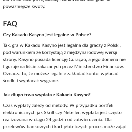
poważniejsze kwoty.
FAQ
Czy Kakadu Kasyno jest legalne w Polsce?
Tak, gra w Kakadu Kasyno jest legalna dla graczy z Polski,
pod warunkiem że korzystają z międzynarodowej wersji
strony. Kasyno posiada licencję Curaçao, a jego domena nie
figuruje na liście zakazanych przez Ministerstwo Finansów.
Oznacza to, że możesz legalnie zakładać konto, wpłacać
środki i wypłacać wygrane.
Jak długo trwa wypłata z Kakadu Kasyno?
Czas wypłaty zależy od metody. W przypadku portfeli
elektronicznych jak Skrill czy Neteller, wypłata jest często
realizowana w ciągu 24 godzin od zatwierdzenia. Dla
przelewów bankowych i kart płatniczych proces może zająć