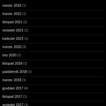
marzec 2024
(1)
marzec 2022
(1)
listopad 2021
(2)
wrzesień 2021
(1)
kwiecień 2021
(1)
marzec 2020
(3)
luty 2020
(1)
listopad 2018
(1)
październik 2018
(1)
marzec 2018
(1)
grudzień 2017
(4)
listopad 2017
(1)
wrzesień 2017
(1)