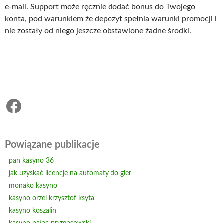
e-mail. Support może ręcznie dodać bonus do Twojego
konta, pod warunkiem że depozyt spełnia warunki promocji i
nie zostały od niego jeszcze obstawione żadne środki.
Facebook
Powiązane publikacje
pan kasyno 36
jak uzyskać licencje na automaty do gier
monako kasyno
kasyno orzel krzysztof ksyta
kasyno koszalin