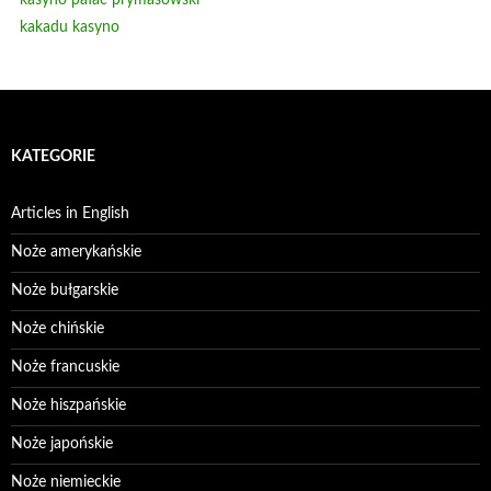
kasyno pałac prymasowski
kakadu kasyno
KATEGORIE
Articles in English
Noże amerykańskie
Noże bułgarskie
Noże chińskie
Noże francuskie
Noże hiszpańskie
Noże japońskie
Noże niemieckie