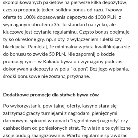
skomplikowanych pakietów na pierwsze kilka depozytów,
często proponuje jeden, solidny bonus od razu. Typowa
oferta to 100% dopasowania depozytu do 1000 PLN, z
wymaganym obrotem x35. To standard na rynku, ale
kluczowe jest czytanie regulaminu. Często bonus obejmuje
tylko określone gry, np. sloty, z wyłączeniem ruletki czy
blackjacka. Pamiętaj, że minimalna wpłata kwalifikująca się
do bonusu to zwykle 50 PLN. Nie zapomnij o kodzie
promocyjnym – w Kakadu bywa on wymagany podczas
dokonywania depozytu w polu "kupon". Bez jego wpisania,
środki bonusowe nie zostaną przyznane.
Dodatkowe promocje dla stałych bywalców
Po wykorzystaniu powitalnej oferty, kasyno stara się
zatrzymać graczy turniejami z nagrodami pieniężnymi,
darmowymi spinami w ramach "tygodniowej nagrody" czy
cashbackiem od poniesionych strat. To właśnie te cykliczne
akcje budują zaangażowanie. Warto regularnie sprawdzać