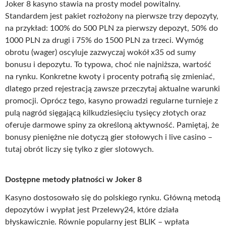
Joker 8 kasyno stawia na prosty model powitalny.
Standardem jest pakiet rozłożony na pierwsze trzy depozyty,
na przykład: 100% do 500 PLN za pierwszy depozyt, 50% do
1000 PLN za drugi i 75% do 1500 PLN za trzeci. Wymóg
obrotu (wager) oscyluje zazwyczaj wokół x35 od sumy
bonusu i depozytu. To typowa, choć nie najniższa, wartość
na rynku. Konkretne kwoty i procenty potrafią się zmieniać,
dlatego przed rejestracją zawsze przeczytaj aktualne warunki
promocji. Oprócz tego, kasyno prowadzi regularne turnieje z
pulą nagród sięgającą kilkudziesięciu tysięcy złotych oraz
oferuje darmowe spiny za określoną aktywność. Pamiętaj, że
bonusy pieniężne nie dotyczą gier stołowych i live casino –
tutaj obrót liczy się tylko z gier slotowych.
Dostępne metody płatności w Joker 8
Kasyno dostosowało się do polskiego rynku. Główną metodą
depozytów i wypłat jest Przelewy24, które działa
błyskawicznie. Równie popularny jest BLIK – wpłata