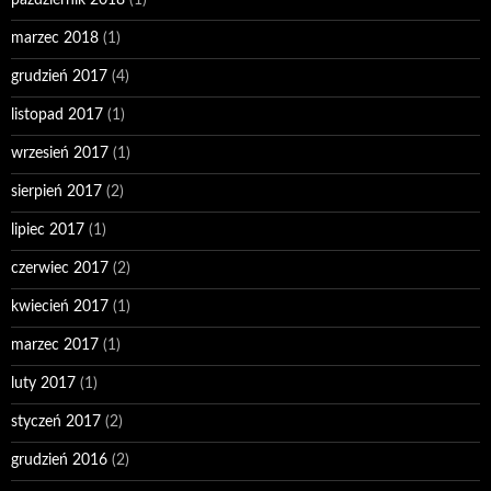
październik 2018
(1)
marzec 2018
(1)
grudzień 2017
(4)
listopad 2017
(1)
wrzesień 2017
(1)
sierpień 2017
(2)
lipiec 2017
(1)
czerwiec 2017
(2)
kwiecień 2017
(1)
marzec 2017
(1)
luty 2017
(1)
styczeń 2017
(2)
grudzień 2016
(2)