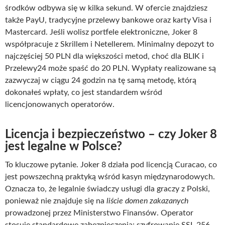
środków odbywa się w kilka sekund. W ofercie znajdziesz
także PayU, tradycyjne przelewy bankowe oraz karty Visa i
Mastercard. Jeśli wolisz portfele elektroniczne, Joker 8
współpracuje z Skrillem i Netellerem. Minimalny depozyt to
najczęściej 50 PLN dla większości metod, choć dla BLIK i
Przelewy24 może spaść do 20 PLN. Wypłaty realizowane są
zazwyczaj w ciągu 24 godzin na tę samą metodę, którą
dokonałeś wpłaty, co jest standardem wśród
licencjonowanych operatorów.
Licencja i bezpieczeństwo – czy Joker 8
jest legalne w Polsce?
To kluczowe pytanie. Joker 8 działa pod licencją Curacao, co
jest powszechną praktyką wśród kasyn międzynarodowych.
Oznacza to, że legalnie świadczy usługi dla graczy z Polski,
ponieważ nie znajduje się na
liście domen zakazanych
prowadzonej przez Ministerstwo Finansów. Operator