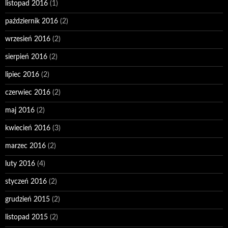
listopad 2016
(1)
październik 2016
(2)
wrzesień 2016
(2)
sierpień 2016
(2)
lipiec 2016
(2)
czerwiec 2016
(2)
maj 2016
(2)
kwiecień 2016
(3)
marzec 2016
(2)
luty 2016
(4)
styczeń 2016
(2)
grudzień 2015
(2)
listopad 2015
(2)