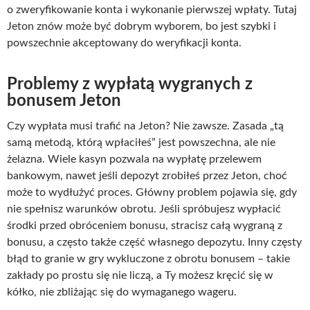
o zweryfikowanie konta i wykonanie pierwszej wpłaty. Tutaj
Jeton znów może być dobrym wyborem, bo jest szybki i
powszechnie akceptowany do weryfikacji konta.
Problemy z wypłatą wygranych z
bonusem Jeton
Czy wypłata musi trafić na Jeton? Nie zawsze. Zasada „tą
samą metodą, którą wpłaciłeś” jest powszechna, ale nie
żelazna. Wiele kasyn pozwala na wypłatę przelewem
bankowym, nawet jeśli depozyt zrobiłeś przez Jeton, choć
może to wydłużyć proces. Główny problem pojawia się, gdy
nie spełnisz warunków obrotu. Jeśli spróbujesz wypłacić
środki przed obróceniem bonusu, stracisz całą wygraną z
bonusu, a często także część własnego depozytu. Inny częsty
błąd to granie w gry wykluczone z obrotu bonusem – takie
zakłady po prostu się nie liczą, a Ty możesz kręcić się w
kółko, nie zbliżając się do wymaganego wageru.