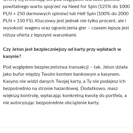
powitalnego warto spojrzeć na Need for Spin (125% do 1000
PLN + 250 darmowych spinów) lub Hell Spin (100% do 2000
PLN + 150 FS). Kluczowy jest jednak nie tylko procent, ale i
wysokość wageru oraz ograniczenia gier – czasem lepsza jest
niższa oferta z lepszymi warunkami.
Czy Jeton jest bezpieczniejszy od karty przy wpłatach w
kasynie?
Pod względem bezpieczeństwa transakcji – tak. Jeton działa
jako bufor między Twoim kontem bankowym a kasynem.
Kasyno nie widzi danych Twojej karty, a Ty nie podajesz ich
bezpośrednio na stronie hazardowej. Dodatkowo, masz
większą kontrolę, wpłacając konkretną kwotę do portfela, a
nie autoryzując bezpośrednie obciążenie karty.