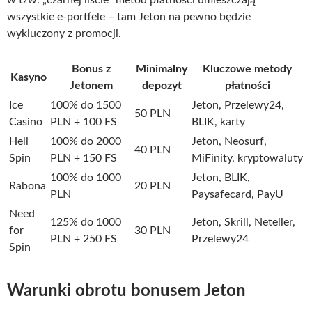
w tzw. „czarnej liście” metod płatności umieszczają
wszystkie e-portfele – tam Jeton na pewno będzie
wykluczony z promocji.
Bonus z
Minimalny
Kluczowe metody
Kasyno
Jetonem
depozyt
płatności
Ice
100% do 1500
Jeton, Przelewy24,
50 PLN
Casino
PLN + 100 FS
BLIK, karty
Hell
100% do 2000
Jeton, Neosurf,
40 PLN
Spin
PLN + 150 FS
MiFinity, kryptowaluty
100% do 1000
Jeton, BLIK,
Rabona
20 PLN
PLN
Paysafecard, PayU
Need
125% do 1000
Jeton, Skrill, Neteller,
for
30 PLN
PLN + 250 FS
Przelewy24
Spin
Warunki obrotu bonusem Jeton