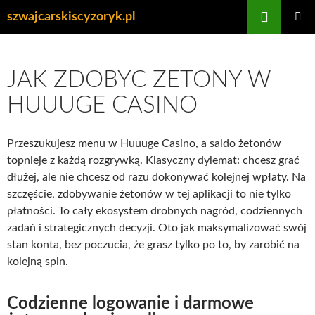
Przejdź
Szukaj
szwajcarskiscyzoryk.pl
do
MENU
treści
GŁÓWN
JAK ZDOBYC ZETONY W
HUUUGE CASINO
Przeszukujesz menu w Huuuge Casino, a saldo żetonów
topnieje z każdą rozgrywką. Klasyczny dylemat: chcesz grać
dłużej, ale nie chcesz od razu dokonywać kolejnej wpłaty. Na
szczęście, zdobywanie żetonów w tej aplikacji to nie tylko
płatności. To cały ekosystem drobnych nagród, codziennych
zadań i strategicznych decyzji. Oto jak maksymalizować swój
stan konta, bez poczucia, że grasz tylko po to, by zarobić na
kolejną spin.
Codzienne logowanie i darmowe