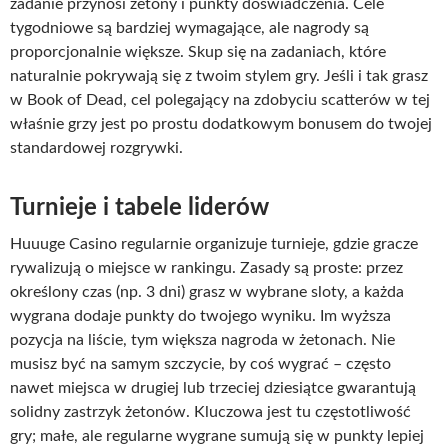
zadanie przynosi żetony i punkty doświadczenia. Cele
tygodniowe są bardziej wymagające, ale nagrody są
proporcjonalnie większe. Skup się na zadaniach, które
naturalnie pokrywają się z twoim stylem gry. Jeśli i tak grasz
w Book of Dead, cel polegający na zdobyciu scatterów w tej
właśnie grzy jest po prostu dodatkowym bonusem do twojej
standardowej rozgrywki.
Turnieje i tabele liderów
Huuuge Casino regularnie organizuje turnieje, gdzie gracze
rywalizują o miejsce w rankingu. Zasady są proste: przez
określony czas (np. 3 dni) grasz w wybrane sloty, a każda
wygrana dodaje punkty do twojego wyniku. Im wyższa
pozycja na liście, tym większa nagroda w żetonach. Nie
musisz być na samym szczycie, by coś wygrać – często
nawet miejsca w drugiej lub trzeciej dziesiątce gwarantują
solidny zastrzyk żetonów. Kluczowa jest tu częstotliwość
gry; małe, ale regularne wygrane sumują się w punkty lepiej