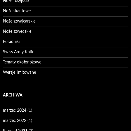
Noże rosyjskie
Noże skautowe
Noże szwajcarskie
Noże szwedzkie
Poradniki
Swiss Army Knife
Tematy okołonożowe
Wersje limitowane
ARCHIWA
marzec 2024
(1)
marzec 2022
(1)