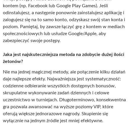
kontem (np. Facebook lub Google Play Games). Jeśli
odinstalujesz, a następnie ponownie zainstalujesz aplikację i
zalogujesz się na to samo konto, odzyskasz swój stan konta i
poziom. Pamiętaj, by zawsze łączyć grę z kontem w mediach
społecznościowych lub usłudze Google/Apple, aby
zabezpieczyć swoje postępy.
Jaka jest najskuteczniejsza metoda na zdobycie dużej ilości
żetonów?
Nie ma jednej magicznej metody, ale połączenie kilku działań
daje najlepsze efekty. Najważniejsza jest systematyczność:
codzienne odbieranie wszystkich dostępnych bonusów,
skrupulatne wykonywanie zadań dziennych i celowe
uczestnictwo w turniejach. Długoterminowo, konsekwentna
gra pozwala awansować na wyższe poziomy VIP, które
oferują większe jednorazowe nagrody. Skupienie się
wyłącznie na jednym źródle jest mniej efektywne.