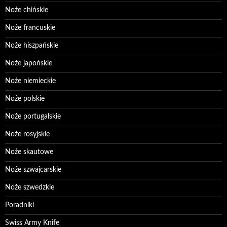
Noże chińskie
Noże francuskie
Noże hiszpańskie
Noże japońskie
Noże niemieckie
Noże polskie
Noże portugalskie
Noże rosyjskie
Noże skautowe
Noże szwajcarskie
Noże szwedzkie
Poradniki
Swiss Army Knife