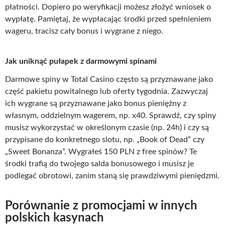
płatności. Dopiero po weryfikacji możesz złożyć wniosek o
wypłatę. Pamiętaj, że wypłacając środki przed spełnieniem
wageru, tracisz cały bonus i wygrane z niego.
Jak uniknąć pułapek z darmowymi spinami
Darmowe spiny w Total Casino często są przyznawane jako
część pakietu powitalnego lub oferty tygodnia. Zazwyczaj
ich wygrane są przyznawane jako bonus pieniężny z
własnym, oddzielnym wagerem, np. x40. Sprawdź, czy spiny
musisz wykorzystać w określonym czasie (np. 24h) i czy są
przypisane do konkretnego slotu, np. „Book of Dead” czy
„Sweet Bonanza”. Wygrałeś 150 PLN z free spinów? Te
środki trafią do twojego salda bonusowego i musisz je
podlegać obrotowi, zanim staną się prawdziwymi pieniędzmi.
Porównanie z promocjami w innych
polskich kasynach