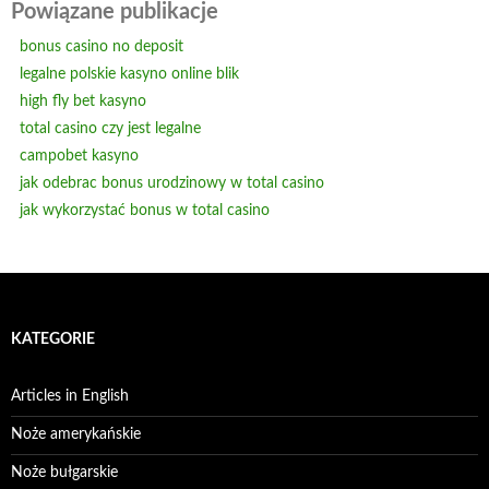
Powiązane publikacje
bonus casino no deposit
legalne polskie kasyno online blik
high fly bet kasyno
total casino czy jest legalne
campobet kasyno
jak odebrac bonus urodzinowy w total casino
jak wykorzystać bonus w total casino
KATEGORIE
Articles in English
Noże amerykańskie
Noże bułgarskie