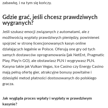
zabawkę, i na tym się kończy.
Gdzie grać, jeśli chcesz prawdziwych
wygranych?
Jeśli szukasz emocji związanych z automatami, ale z
możliwością wypłaty prawdziwych pieniędzy, powinieneś
spojrzeć w stronę licencjonowanych kasyn online
działających legalnie w Polsce. Oferują one gry od tych
samych dostawców oprogramowania (jak NetEnt, Pragmatic
Play, Play’n GO), ale obstawiasz PLN i wygrywasz PLN.
Kasyna takie jak Vulkan Vegas, Ice Casino czy Energy Casino
mają pełną ofertę gier, atrakcyjne bonusy powitalne i
dziesiątki metod płatności dostosowanych do polskiego
gracza.
Jak wygląda proces wpłaty i wypłaty w prawdziwym
kasynie?