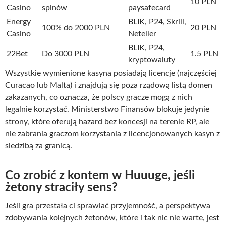
10 PLN
Casino
spinów
paysafecard
Energy
BLIK, P24, Skrill,
100% do 2000 PLN
20 PLN
Casino
Neteller
BLIK, P24,
22Bet
Do 3000 PLN
1.5 PLN
kryptowaluty
Wszystkie wymienione kasyna posiadają licencje (najczęściej
Curacao lub Malta) i znajdują się poza rządową listą domen
zakazanych, co oznacza, że polscy gracze mogą z nich
legalnie korzystać. Ministerstwo Finansów blokuje jedynie
strony, które oferują hazard bez koncesji na terenie RP, ale
nie zabrania graczom korzystania z licencjonowanych kasyn z
siedzibą za granicą.
Co zrobić z kontem w Huuuge, jeśli
żetony straciły sens?
Jeśli gra przestała ci sprawiać przyjemność, a perspektywa
zdobywania kolejnych żetonów, które i tak nic nie warte, jest