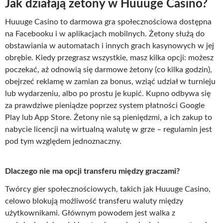
Jak działają żetony w Huuuge Casino?
Huuuge Casino to darmowa gra społecznościowa dostępna
na Facebooku i w aplikacjach mobilnych. Żetony służą do
obstawiania w automatach i innych grach kasynowych w jej
obrębie. Kiedy przegrasz wszystkie, masz kilka opcji: możesz
poczekać, aż odnowią się darmowe żetony (co kilka godzin),
obejrzeć reklamę w zamian za bonus, wziąć udział w turnieju
lub wydarzeniu, albo po prostu je kupić. Kupno odbywa się
za prawdziwe pieniądze poprzez system płatności Google
Play lub App Store. Żetony nie są pieniędzmi, a ich zakup to
nabycie licencji na wirtualną walutę w grze – regulamin jest
pod tym względem jednoznaczny.
Dlaczego nie ma opcji transferu między graczami?
Twórcy gier społecznościowych, takich jak Huuuge Casino,
celowo blokują możliwość transferu waluty między
użytkownikami. Głównym powodem jest walka z