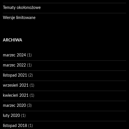
Tematy okołonożowe
Wersje limitowane
ARCHIWA
marzec 2024
(1)
marzec 2022
(1)
listopad 2021
(2)
wrzesień 2021
(1)
kwiecień 2021
(1)
marzec 2020
(3)
luty 2020
(1)
listopad 2018
(1)