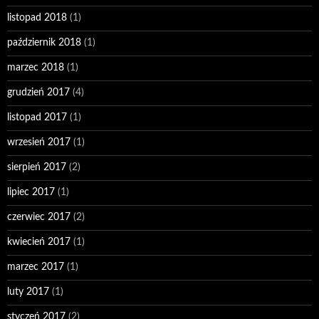
listopad 2018
(1)
październik 2018
(1)
marzec 2018
(1)
grudzień 2017
(4)
listopad 2017
(1)
wrzesień 2017
(1)
sierpień 2017
(2)
lipiec 2017
(1)
czerwiec 2017
(2)
kwiecień 2017
(1)
marzec 2017
(1)
luty 2017
(1)
styczeń 2017
(2)