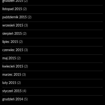
grudzień 2015
(2)
listopad 2015
(2)
październik 2015
(2)
wrzesień 2015
(3)
sierpień 2015
(2)
lipiec 2015
(2)
czerwiec 2015
(3)
maj 2015
(2)
kwiecień 2015
(2)
marzec 2015
(3)
luty 2015
(2)
styczeń 2015
(4)
grudzień 2014
(5)