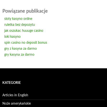
Powiązane publikacje
sloty kasyno online
ruletka bez depozytu
jak oszukac huuuge casino
loki kasyno
spin casino no deposit bonus
gry z kasyna za darmo
gry kasyna za darmo
KATEGORIE
Articles in English
Noże amerykańskie