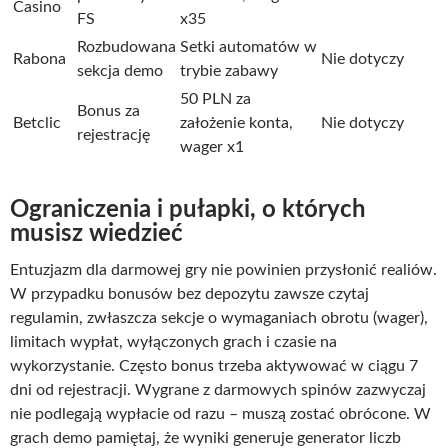
Casino
FS
x35
Rozbudowana
Setki automatów w
Rabona
Nie dotyczy
sekcja demo
trybie zabawy
50 PLN za
Bonus za
Betclic
założenie konta,
Nie dotyczy
rejestrację
wager x1
Ograniczenia i pułapki, o których
musisz wiedzieć
Entuzjazm dla darmowej gry nie powinien przysłonić realiów.
W przypadku bonusów bez depozytu zawsze czytaj
regulamin, zwłaszcza sekcje o wymaganiach obrotu (wager),
limitach wypłat, wyłączonych grach i czasie na
wykorzystanie. Często bonus trzeba aktywować w ciągu 7
dni od rejestracji. Wygrane z darmowych spinów zazwyczaj
nie podlegają wypłacie od razu – muszą zostać obrócone. W
grach demo pamiętaj, że wyniki generuje generator liczb