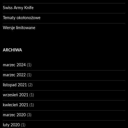
Swiss Army Knife
Tematy okołonożowe
Wersje limitowane
ARCHIWA
marzec 2024
(1)
marzec 2022
(1)
listopad 2021
(2)
wrzesień 2021
(1)
kwiecień 2021
(1)
marzec 2020
(3)
luty 2020
(1)