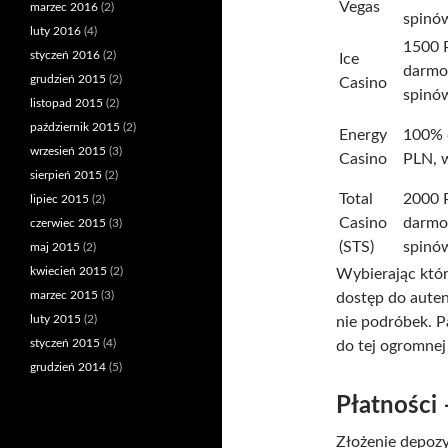
Vegas
marzec 2016
(2)
spinó
luty 2016
(4)
1500 
styczeń 2016
(2)
Ice
darm
grudzień 2015
(2)
Casino
spinó
listopad 2015
(2)
październik 2015
(2)
Energy
100% 
wrzesień 2015
(3)
Casino
PLN, 
sierpień 2015
(2)
Total
2000 
lipiec 2015
(2)
Casino
darm
czerwiec 2015
(3)
(STS)
spinó
maj 2015
(2)
kwiecień 2015
(2)
Wybierając któr
marzec 2015
(3)
dostęp do aute
luty 2015
(2)
nie podróbek. P
styczeń 2015
(4)
do tej ogromnej
grudzień 2014
(5)
Płatności 
Złożenie depozy