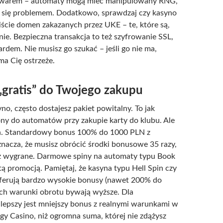
owarem – automaty mogą mieć manipulowany RNG,
ą się problemem. Dodatkowo, sprawdzaj czy kasyno
liście domen zakazanych przez UKE – te, które są,
lnie. Bezpieczna transakcja to też szyfrowanie SSL,
ardem. Nie musisz go szukać – jeśli go nie ma,
ma Cię ostrzeże.
„gratis” do Twojego zakupu
no, często dostajesz pakiet powitalny. To jak
ny do automatów przy zakupie karty do klubu. Ale
in. Standardowy bonus 100% do 1000 PLN z
acza, że musisz obrócić środki bonusowe 35 razy,
z wygrane. Darmowe spiny na automaty typu Book
tą promocją. Pamiętaj, że kasyna typu Hell Spin czy
oferują bardzo wysokie bonusy (nawet 200% do
ich warunki obrotu bywają wyższe. Dla
lepszy jest mniejszy bonus z realnymi warunkami w
rgy Casino, niż ogromna suma, której nie zdążysz