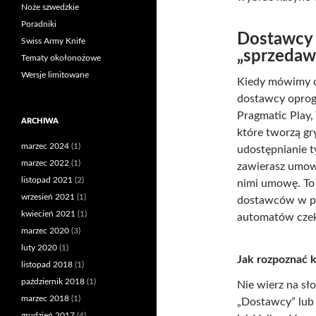
Noże szwedzkie
Poradniki
Dostawcy 
Swiss Army Knife
„sprzeda
Tematy okołonożowe
Wersje limitowane
Kiedy mówimy o
dostawcy oprogr
Pragmatic Play, 
ARCHIWA
które tworzą gry
marzec 2024
(1)
udostępnianie t
marzec 2022
(1)
zawierasz umowy
listopad 2021
(2)
nimi umowę. To
wrzesień 2021
(1)
dostawców w po
kwiecień 2021
(1)
automatów czeka
marzec 2020
(3)
luty 2020
(1)
Jak rozpoznać
listopad 2018
(1)
październik 2018
(1)
Nie wierz na s
marzec 2018
(1)
„Dostawcy” lub 
grudzień 2017
(4)