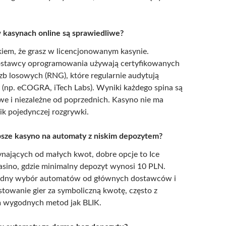
 kasynach online są sprawiedliwe?
iem, że grasz w licencjonowanym kasynie.
stawcy oprogramowania używają certyfikowanych
zb losowych (RNG), które regularnie audytują
y (np. eCOGRA, iTech Labs). Wyniki każdego spina są
we i niezależne od poprzednich. Kasyno nie ma
k pojedynczej rozgrywki.
epsze kasyno na automaty z niskim depozytem?
ynających od małych kwot, dobre opcje to Ice
Casino, gdzie minimalny depozyt wynosi 10 PLN.
lidny wybór automatów od głównych dostawców i
stowanie gier za symboliczną kwotę, często z
 wygodnych metod jak BLIK.