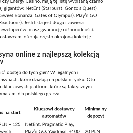
s czy Energy Casino, mają tę listę wypisaną czarno
aj gigantów: NetEnt (Starburst, Gonzo’s Quest),
(Sweet Bonanza, Gates of Olympus), Play’n GO
eactoonz). Jeśli lista jest długa i zawiera
 deweloperów, masz gwarancję różnorodności.
ostawcami oferują często okrojoną kolekcję.
syna online z najlepszą kolekcją
w
ić” dostęp do tych gier? W legalnych i
synach, które działają na polskim rynku. Oto
u kluczowych platform, które są faktycznym
omatami dla polskiego gracza.
Kluczowi dostawcy
Minimalny
s na start
automatów
depozyt
PLN + 125
NetEnt, Pragmatic Play,
owych
Play’n GO, Yggdrasil, +100
20 PLN