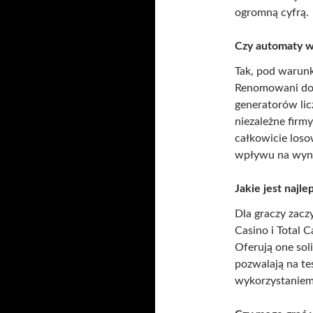
ogromną cyfrą.
Czy automaty w
Tak, pod warunk
Renomowani do
generatorów lic
niezależne firm
całkowicie loso
wpływu na wyni
Jakie jest najl
Dla graczy zacz
Casino i Total 
Oferują one so
pozwalają na te
wykorzystaniem