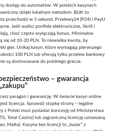
łny dostęp do automatów. W polskich kasynach
skawiczny dzięki lokalnym metodom. BLIK to
ta przechodzi w 5 sekund. Przelewy24 (P24) i PayU
rne. Jeśli wolisz portfele elektroniczne, Skrill i
iałają, choć często wyłączają bonus. Minimalne
ą się od 10-20 PLN. To niewielka kwota, by
tki gier. Unikaj kasyn, które wymagają pierwszego
okości 100 PLN lub oferują tylko przelew bankowy
 nie są dostosowane do polskiego gracza.
i bezpieczeństwo – gwarancja
 „zakupu”
cesz paragon i gwarancję. W świecie kasyn online
est licencja. Sprawdź stopkę strony – legalne
zy z Polski musi posiadać koncesję od Ministerstwa
TS, Total Casino) lub zagraniczną licencję uznawaną
o, Malta). Kasyna bez licencji to „bazar” z