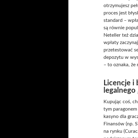
otrzymujesz pe
proces jest bły
standard – wpła
są równie popula
Neteller też dz
wpłaty zaczynaj
przetestować se
depozytu w wys
– to oznaka, że
Licencje 
legalnego
Kupując coś, ch
tym paragonem j
kasyno dla grac
Finansów (np. S
na rynku (Curaca