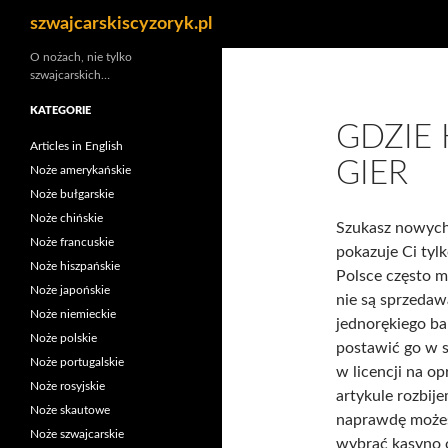
Szukaj
szwajcarskiscyzoryk.pl
Przejdź
O nożach, nie tylko
szwajcarskich…
do
treści
KATEGORIE
GDZIE
Articles in English
GIER
Noże amerykańskie
Noże bułgarskie
Noże chińskie
Szukasz nowych
Noże francuskie
pokazuje Ci tyl
Noże hiszpańskie
Polsce często m
Noże japońskie
nie są sprzedaw
Noże niemieckie
jednorękiego b
Noże polskie
postawić go w s
Noże portugalskie
w licencji na o
Noże rosyjskie
artykule rozbij
Noże skautowe
naprawdę możesz
Noże szwajcarskie
wybrać kasyno o