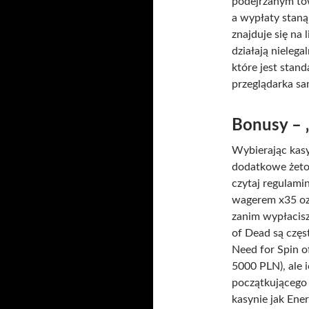
podejrzanym t
a wypłaty stan
znajduje się na 
działają nielega
które jest stand
przeglądarka sa
Bonusy – 
Wybierając kasy
dodatkowe żeto
czytaj regulam
wagerem x35 ozn
zanim wypłacis
of Dead są częs
Need for Spin 
5000 PLN), ale 
początkującego 
kasynie jak Ene