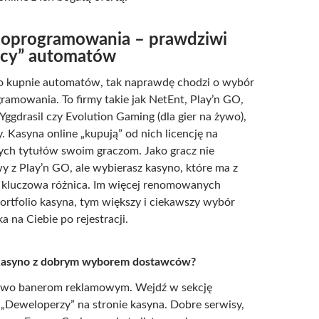
oprogramowania – prawdziwi
wcy” automatów
 kupnie automatów, tak naprawdę chodzi o wybór
amowania. To firmy takie jak NetEnt, Play’n GO,
Yggdrasil czy Evolution Gaming (dla gier na żywo),
. Kasyna online „kupują” od nich licencję na
ych tytułów swoim graczom. Jako gracz nie
 z Play’n GO, ale wybierasz kasyno, które ma z
 kluczowa różnica. Im więcej renomowanych
rtfolio kasyna, tym większy i ciekawszy wybór
 na Ciebie po rejestracji.
 kasyno z dobrym wyborem dostawców?
łowo banerom reklamowym. Wejdź w sekcję
„Deweloperzy” na stronie kasyna. Dobre serwisy,