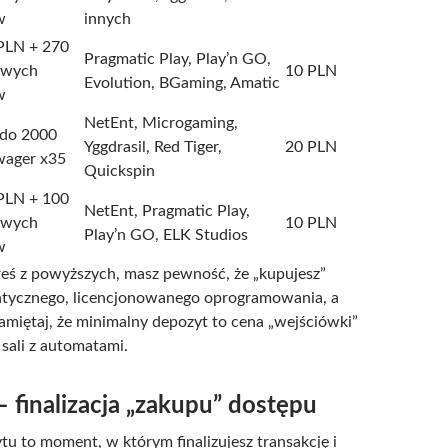
w
innych
PLN + 270
Pragmatic Play, Play’n GO,
owych
10 PLN
Evolution, BGaming, Amatic
w
NetEnt, Microgaming,
do 2000
Yggdrasil, Red Tiger,
20 PLN
wager x35
Quickspin
PLN + 100
NetEnt, Pragmatic Play,
owych
10 PLN
Play’n GO, ELK Studios
w
eś z powyższych, masz pewność, że „kupujesz”
ntycznego, licencjonowanego oprogramowania, a
amiętaj, że minimalny depozyt to cena „wejściówki”
 sali z automatami.
– finalizacja „zakupu” dostępu
tu to moment, w którym finalizujesz transakcję i