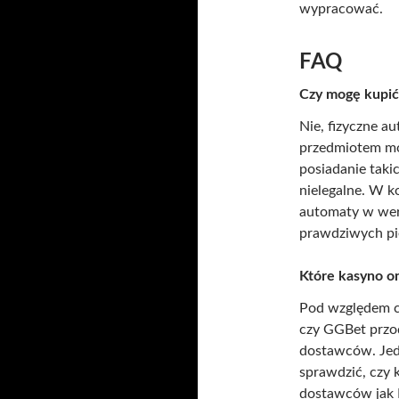
wypracować.
FAQ
Czy mogę kupić
Nie, fizyczne a
przedmiotem mo
posiadanie taki
nielegalne. W 
automaty w wer
prawdziwych pi
Które kasyno o
Pod względem cz
czy GGBet przod
dostawców. Jedn
sprawdzić, czy 
dostawców jak P