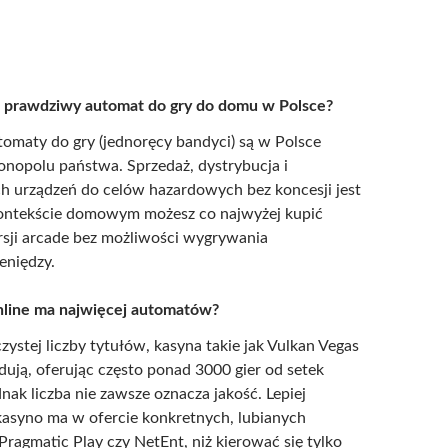
 prawdziwy automat do gry do domu w Polsce?
utomaty do gry (jednoręcy bandyci) są w Polsce
nopolu państwa. Sprzedaż, dystrybucja i
ch urządzeń do celów hazardowych bez koncesji jest
kontekście domowym możesz co najwyżej kupić
sji arcade bez możliwości wygrywania
eniędzy.
nline ma najwięcej automatów?
ystej liczby tytułów, kasyna takie jak Vulkan Vegas
ują, oferując często ponad 3000 gier od setek
ak liczba nie zawsze oznacza jakość. Lepiej
kasyno ma w ofercie konkretnych, lubianych
ragmatic Play czy NetEnt, niż kierować się tylko