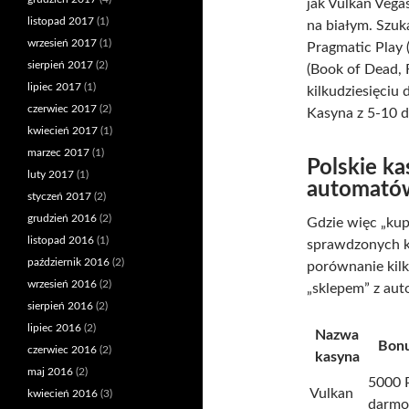
jak Vulkan Vega
listopad 2017
(1)
na białym. Szuk
wrzesień 2017
(1)
Pragmatic Play 
sierpień 2017
(2)
(Book of Dead, R
lipiec 2017
(1)
kilkudziesięciu
czerwiec 2017
(2)
Kasyna z 5-10 d
kwiecień 2017
(1)
marzec 2017
(1)
Polskie ka
luty 2017
(1)
automató
styczeń 2017
(2)
grudzień 2016
(2)
Gdzie więc „kup
listopad 2016
(1)
sprawdzonych ka
październik 2016
(2)
porównanie kilk
wrzesień 2016
(2)
„sklepem” z aut
sierpień 2016
(2)
lipiec 2016
(2)
Nazwa
Bonu
czerwiec 2016
(2)
kasyna
maj 2016
(2)
5000 
Vulkan
kwiecień 2016
(3)
darm