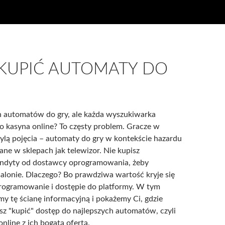
 KUPIĆ AUTOMATY DO
 automatów do gry, ale każda wyszukiwarka
ko kasyna online? To częsty problem. Gracze w
ylą pojęcia – automaty do gry w kontekście hazardu
ane w sklepach jak telewizor. Nie kupisz
andyty od dostawcy oprogramowania, żeby
alonie. Dlaczego? Bo prawdziwa wartość kryje się
programowanie i dostępie do platformy. W tym
emy tę ścianę informacyjną i pokażemy Ci, gdzie
 "kupić" dostęp do najlepszych automatów, czyli
nline z ich bogatą ofertą.