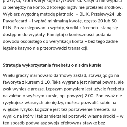
praktyka, która weryfikuje użytkownika. Kasyno nie wypłaci
ci pieniędzy na konto, z którego nigdy nie przelałeś środków.
Wybierz wygodną metodę płatności – BLIK, Przelewy24 lub
Paysafecard – i wpłać minimalną kwotę, często 20 lub 50
PLN. Po zaksięgowaniu wpłaty, środki z freebetu staną się
dostępne do wypłaty. Pamiętaj o konieczności podania
dowodu osobistego do weryfikacji konta – bez tego żadne
legalne kasyno nie przeprowadzi transakcji.
Strategia wykorzystania freebetu o niskim kursie
Wielu graczy marnowało darmowy zakład, stawiając go na
faworyta z kursem 1.10. Taka wygrana jest niemal pewna, ale
zysk wyniesie grosze. Lepszym pomysłem jest użycie freebetu
na zakład o wyższym kursie, np. powyżej 2.00. Ponieważ nie
ryzykujesz własnych pieniędzy, możesz pozwolić sobie na
większe ryzyko. Logiczne jest też postawienie freebetu na
wynik, na który i tak zamierzałeś postawić własne środki – w
ten sposób podwajasz swoją efektywną stawkę bez