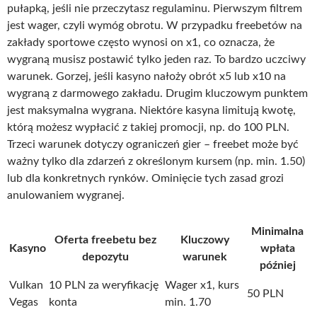
pułapką, jeśli nie przeczytasz regulaminu. Pierwszym filtrem
jest wager, czyli wymóg obrotu. W przypadku freebetów na
zakłady sportowe często wynosi on x1, co oznacza, że
wygraną musisz postawić tylko jeden raz. To bardzo uczciwy
warunek. Gorzej, jeśli kasyno nałoży obrót x5 lub x10 na
wygraną z darmowego zakładu. Drugim kluczowym punktem
jest maksymalna wygrana. Niektóre kasyna limitują kwotę,
którą możesz wypłacić z takiej promocji, np. do 100 PLN.
Trzeci warunek dotyczy ograniczeń gier – freebet może być
ważny tylko dla zdarzeń z określonym kursem (np. min. 1.50)
lub dla konkretnych rynków. Ominięcie tych zasad grozi
anulowaniem wygranej.
Minimalna
Oferta freebetu bez
Kluczowy
Kasyno
wpłata
depozytu
warunek
później
Vulkan
10 PLN za weryfikację
Wager x1, kurs
50 PLN
Vegas
konta
min. 1.70