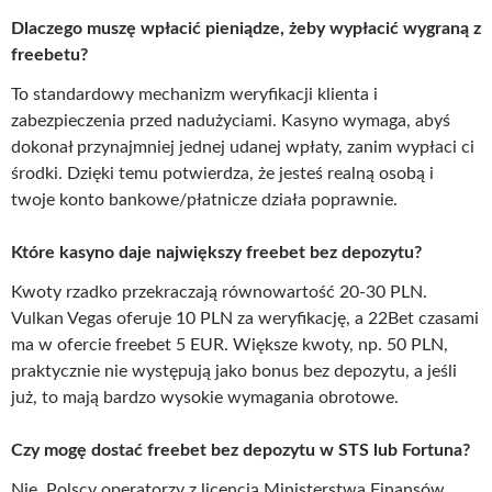
Dlaczego muszę wpłacić pieniądze, żeby wypłacić wygraną z
freebetu?
To standardowy mechanizm weryfikacji klienta i
zabezpieczenia przed nadużyciami. Kasyno wymaga, abyś
dokonał przynajmniej jednej udanej wpłaty, zanim wypłaci ci
środki. Dzięki temu potwierdza, że jesteś realną osobą i
twoje konto bankowe/płatnicze działa poprawnie.
Które kasyno daje największy freebet bez depozytu?
Kwoty rzadko przekraczają równowartość 20-30 PLN.
Vulkan Vegas oferuje 10 PLN za weryfikację, a 22Bet czasami
ma w ofercie freebet 5 EUR. Większe kwoty, np. 50 PLN,
praktycznie nie występują jako bonus bez depozytu, a jeśli
już, to mają bardzo wysokie wymagania obrotowe.
Czy mogę dostać freebet bez depozytu w STS lub Fortuna?
Nie. Polscy operatorzy z licencją Ministerstwa Finansów,