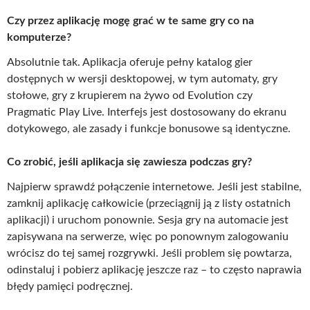
Czy przez aplikację mogę grać w te same gry co na
komputerze?
Absolutnie tak. Aplikacja oferuje pełny katalog gier
dostępnych w wersji desktopowej, w tym automaty, gry
stołowe, gry z krupierem na żywo od Evolution czy
Pragmatic Play Live. Interfejs jest dostosowany do ekranu
dotykowego, ale zasady i funkcje bonusowe są identyczne.
Co zrobić, jeśli aplikacja się zawiesza podczas gry?
Najpierw sprawdź połączenie internetowe. Jeśli jest stabilne,
zamknij aplikację całkowicie (przeciągnij ją z listy ostatnich
aplikacji) i uruchom ponownie. Sesja gry na automacie jest
zapisywana na serwerze, więc po ponownym zalogowaniu
wrócisz do tej samej rozgrywki. Jeśli problem się powtarza,
odinstaluj i pobierz aplikację jeszcze raz – to często naprawia
błędy pamięci podręcznej.