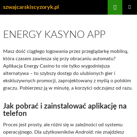
Przejdź
Szukaj
szwajcarskiscyzoryk.pl
do
MENU
treści
GŁÓWN
ENERGY KASYNO APP
Masz dość ciągłego logowania przez przeglądarkę mobilną,
która czasem zawiesza się przy obracaniu automatu?
Aplikacja Energy Casino to nie tylko wygodniejsza
alternatywa – to szybszy dostęp do ulubionych gier i
ekskluzywnych promocji, zaprojektowany z myślą o polskim
graczu. Pobierzesz ją w minutę, a korzyści odczujesz od razu.
Jak pobrać i zainstalować aplikację na
telefon
Proces jest prosty, ale różni się w zależności od systemu
operacyjnego. Dla użytkowników Android: nie znajdziesz