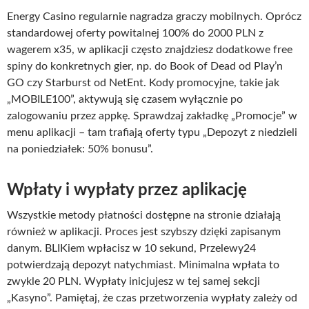
Energy Casino regularnie nagradza graczy mobilnych. Oprócz
standardowej oferty powitalnej 100% do 2000 PLN z
wagerem x35, w aplikacji często znajdziesz dodatkowe free
spiny do konkretnych gier, np. do Book of Dead od Play’n
GO czy Starburst od NetEnt. Kody promocyjne, takie jak
„MOBILE100”, aktywują się czasem wyłącznie po
zalogowaniu przez appkę. Sprawdzaj zakładkę „Promocje” w
menu aplikacji – tam trafiają oferty typu „Depozyt z niedzieli
na poniedziałek: 50% bonusu”.
Wpłaty i wypłaty przez aplikację
Wszystkie metody płatności dostępne na stronie działają
również w aplikacji. Proces jest szybszy dzięki zapisanym
danym. BLIKiem wpłacisz w 10 sekund, Przelewy24
potwierdzają depozyt natychmiast. Minimalna wpłata to
zwykle 20 PLN. Wypłaty inicjujesz w tej samej sekcji
„Kasyno”. Pamiętaj, że czas przetworzenia wypłaty zależy od