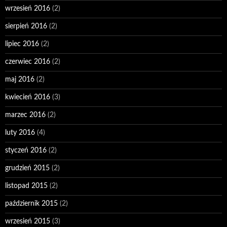
wrzesień 2016
(2)
sierpień 2016
(2)
lipiec 2016
(2)
czerwiec 2016
(2)
maj 2016
(2)
kwiecień 2016
(3)
marzec 2016
(2)
luty 2016
(4)
styczeń 2016
(2)
grudzień 2015
(2)
listopad 2015
(2)
październik 2015
(2)
wrzesień 2015
(3)