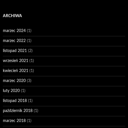
ARCHIWA
marzec 2024
(1)
marzec 2022
(1)
listopad 2021
(2)
wrzesień 2021
(1)
kwiecień 2021
(1)
marzec 2020
(3)
luty 2020
(1)
listopad 2018
(1)
październik 2018
(1)
marzec 2018
(1)