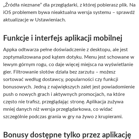
„Źródła nieznane” dla przeglądarki, z której pobierasz plik. Na
iOS problemem bywa nieaktualna wersja systemu – sprawdź
aktualizacje w Ustawieniach.
Funkcje i interfejs aplikacji mobilnej
Appka odtwarza pełne doświadczenie z desktopu, ale jest
zoptymalizowana pod kątem dotyku. Menu jest schowane w
lewym górnym rogu, co daje więcej miejsca na wyświetlanie
gier. Filtrowanie slotów działa bez zarzutu – możesz
sortować według dostawcy, popularności czy funkcji
bonusowych. Jedną z największych zalet jest powiadomienie
push o nowych grach i aktywnych promocjach, na które
często nie trafisz, przeglądając stronę. Aplikacja zużywa
mniej danych niż wersja przeglądarkowa, co widać
szczególnie podczas grania w gry na żywo z krupierami.
Bonusy dostępne tylko przez aplikację