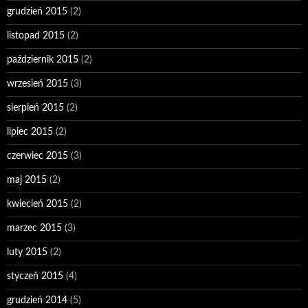
grudzień 2015
(2)
listopad 2015
(2)
październik 2015
(2)
wrzesień 2015
(3)
sierpień 2015
(2)
lipiec 2015
(2)
czerwiec 2015
(3)
maj 2015
(2)
kwiecień 2015
(2)
marzec 2015
(3)
luty 2015
(2)
styczeń 2015
(4)
grudzień 2014
(5)