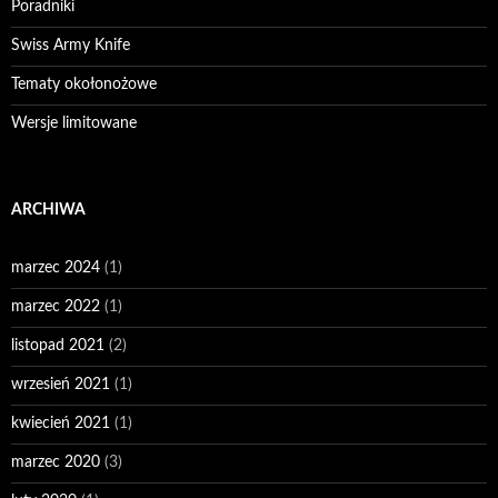
Poradniki
Swiss Army Knife
Tematy okołonożowe
Wersje limitowane
ARCHIWA
marzec 2024
(1)
marzec 2022
(1)
listopad 2021
(2)
wrzesień 2021
(1)
kwiecień 2021
(1)
marzec 2020
(3)