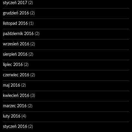
styczeń 2017
(2)
grudzień 2016
(2)
listopad 2016
(1)
październik 2016
(2)
wrzesień 2016
(2)
sierpień 2016
(2)
lipiec 2016
(2)
czerwiec 2016
(2)
maj 2016
(2)
kwiecień 2016
(3)
marzec 2016
(2)
luty 2016
(4)
styczeń 2016
(2)