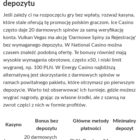
depozytu
Jeśli zależy ci na rozpoczęciu gry bez wpłaty, rozważ kasyna,
które stale oferują tę promocję polskim graczom. Ice Casino
często daje 20 darmowych spinów za samą weryfikację
konta. Vulkan Vegas ma akcję 'Darmowe Spiny za Rejestrację'
bez wymaganego depozytu. W National Casino można
czasem znaleźć podobną ofertę. Te bonusy również mają
wysokie wymagania obrotowe, często x50, i niski limit
wygranej, np. 100 PLN. W Energy Casino najbliższą
alternatywą jest skorzystanie z darmowych spinów w
ramach powitalnego pakietu, które otrzymasz po pierwszym
depozycie. Warto też obserwować ich turnieje, gdzie możesz
wygrać nagrody, grając za własne środki, ale z szansą na
zwrot części z nich w formie profitów.
Bonus bez
Główne metody
Minimalny
Kasyno
depozytu
płatności
depozyt
20 darmowych