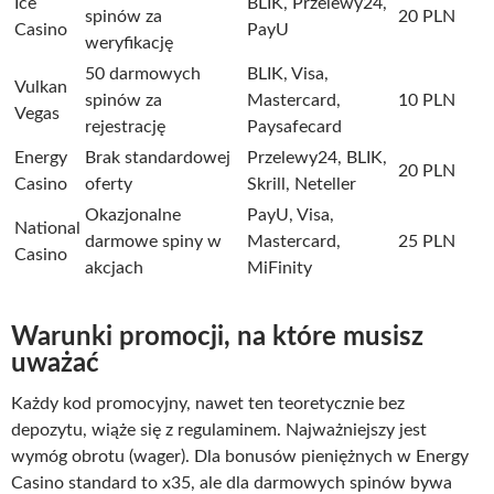
Ice
BLIK, Przelewy24,
spinów za
20 PLN
Casino
PayU
weryfikację
50 darmowych
BLIK, Visa,
Vulkan
spinów za
Mastercard,
10 PLN
Vegas
rejestrację
Paysafecard
Energy
Brak standardowej
Przelewy24, BLIK,
20 PLN
Casino
oferty
Skrill, Neteller
Okazjonalne
PayU, Visa,
National
darmowe spiny w
Mastercard,
25 PLN
Casino
akcjach
MiFinity
Warunki promocji, na które musisz
uważać
Każdy kod promocyjny, nawet ten teoretycznie bez
depozytu, wiąże się z regulaminem. Najważniejszy jest
wymóg obrotu (wager). Dla bonusów pieniężnych w Energy
Casino standard to x35, ale dla darmowych spinów bywa