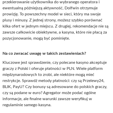
przekierowanie użytkownika do wybranego operatora i
ewentualną późniejszą aktywność, Dolfwin otrzymuje
prowizję. To powszechny model w sieci, który ma swoje
plusy i minusy. Z jednej strony, możesz szybko porównać
kilka ofert w jednym miejscu. Z drugiej, rekomendacje nie są
zawsze całkowicie obiektywne, a kasyna, które nie płacą za
pozycjonowanie, mogą być pominięte.
Na co zwracać uwagę w takich zestawieniach?
Kluczowe jest sprawdzenie, czy polecane kasyno akceptuje
graczy z Polski i oferuje płatności w PLN. Wiele platform
międzynarodowych to zrobi, ale niektóre mogą mieć
restrykcje. Sprawdź metody płatności: czy są Przelewy24,
BLIK, PayU? Czy bonusy są adresowane do polskich graczy,
czy są podane w euro? Agregator może podać ogólne
informacje, ale finalne warunki zawsze weryfikuj w
regulaminie samego kasyna.