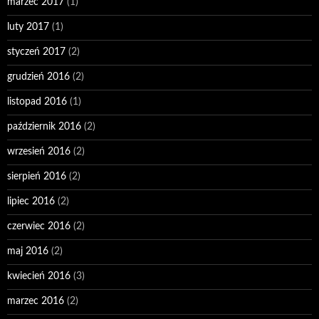
marzec 2017
(1)
luty 2017
(1)
styczeń 2017
(2)
grudzień 2016
(2)
listopad 2016
(1)
październik 2016
(2)
wrzesień 2016
(2)
sierpień 2016
(2)
lipiec 2016
(2)
czerwiec 2016
(2)
maj 2016
(2)
kwiecień 2016
(3)
marzec 2016
(2)