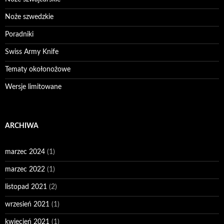
Noże szwedzkie
Poradniki
Swiss Army Knife
Tematy okołonożowe
Wersje limitowane
ARCHIWA
marzec 2024
(1)
marzec 2022
(1)
listopad 2021
(2)
wrzesień 2021
(1)
kwiecień 2021
(1)