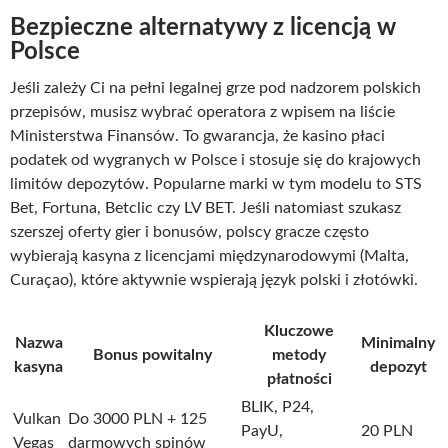
Bezpieczne alternatywy z licencją w
Polsce
Jeśli zależy Ci na pełni legalnej grze pod nadzorem polskich
przepisów, musisz wybrać operatora z wpisem na liście
Ministerstwa Finansów. To gwarancja, że kasino płaci
podatek od wygranych w Polsce i stosuje się do krajowych
limitów depozytów. Popularne marki w tym modelu to STS
Bet, Fortuna, Betclic czy LV BET. Jeśli natomiast szukasz
szerszej oferty gier i bonusów, polscy gracze często
wybierają kasyna z licencjami międzynarodowymi (Malta,
Curaçao), które aktywnie wspierają język polski i złotówki.
Kluczowe
Nazwa
Minimalny
Bonus powitalny
metody
kasyna
depozyt
płatności
BLIK, P24,
Vulkan
Do 3000 PLN + 125
PayU,
20 PLN
Vegas
darmowych spinów