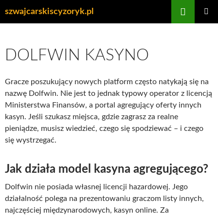
Przejdź
Szukaj
szwajcarskiscyzoryk.pl
do
MENU
treści
GŁÓWN
DOLFWIN KASYNO
Gracze poszukujący nowych platform często natykają się na
nazwę Dolfwin. Nie jest to jednak typowy operator z licencją
Ministerstwa Finansów, a portal agregujący oferty innych
kasyn. Jeśli szukasz miejsca, gdzie zagrasz za realne
pieniądze, musisz wiedzieć, czego się spodziewać – i czego
się wystrzegać.
Jak działa model kasyna agregującego?
Dolfwin nie posiada własnej licencji hazardowej. Jego
działalność polega na prezentowaniu graczom listy innych,
najczęściej międzynarodowych, kasyn online. Za