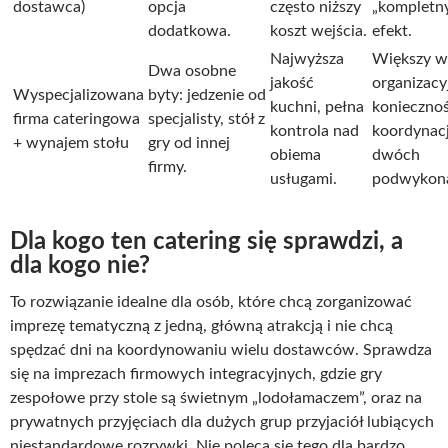
dostawca)
opcja
często niższy
„kompletn
dodatkowa.
koszt wejścia.
efekt.
Najwyższa
Większy w
Dwa osobne
jakość
organizacy
Wyspecjalizowana
byty: jedzenie od
kuchni, pełna
konieczno
firma cateringowa
specjalisty, stół z
kontrola nad
koordynacj
+ wynajem stołu
gry od innej
obiema
dwóch
firmy.
usługami.
podwykon
Dla kogo ten catering się sprawdzi, a
dla kogo nie?
To rozwiązanie idealne dla osób, które chcą zorganizować
imprezę tematyczną z jedną, główną atrakcją i nie chcą
spędzać dni na koordynowaniu wielu dostawców. Sprawdza
się na imprezach firmowych integracyjnych, gdzie gry
zespołowe przy stole są świetnym „lodołamaczem”, oraz na
prywatnych przyjęciach dla dużych grup przyjaciół lubiących
niestandardowe rozrywki. Nie poleca się tego dla bardzo