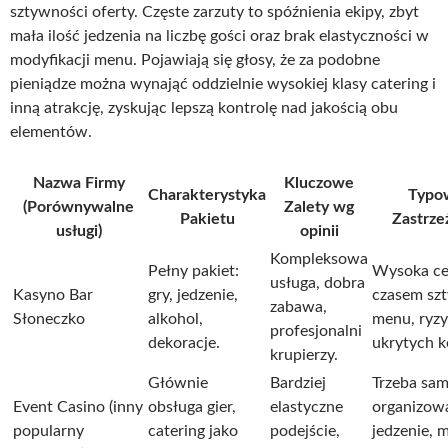
sztywności oferty. Częste zarzuty to spóźnienia ekipy, zbyt
mała ilość jedzenia na liczbę gości oraz brak elastyczności w
modyfikacji menu. Pojawiają się głosy, że za podobne
pieniądze można wynająć oddzielnie wysokiej klasy catering i
inną atrakcję, zyskując lepszą kontrolę nad jakością obu
elementów.
Nazwa Firmy
Kluczowe
Charakterystyka
Typo
(Porównywalne
Zalety wg
Pakietu
Zastrze
usługi)
opinii
Kompleksowa
Pełny pakiet:
Wysoka ce
usługa, dobra
Kasyno Bar
gry, jedzenie,
czasem sz
zabawa,
Słoneczko
alkohol,
menu, ryz
profesjonalni
dekoracje.
ukrytych k
krupierzy.
Głównie
Bardziej
Trzeba sa
Event Casino (inny
obsługa gier,
elastyczne
organizow
popularny
catering jako
podejście,
jedzenie, m