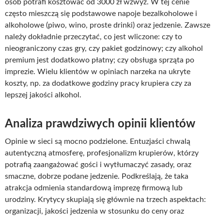
osób potrafi kosztować od 3000 zł wzwyż. W tej cenie
często mieszczą się podstawowe napoje bezalkoholowe i
alkoholowe (piwo, wino, proste drinki) oraz jedzenie. Zawsze
należy dokładnie przeczytać, co jest wliczone: czy to
nieograniczony czas gry, czy pakiet godzinowy; czy alkohol
premium jest dodatkowo płatny; czy obsługa sprząta po
imprezie. Wielu klientów w opiniach narzeka na ukryte
koszty, np. za dodatkowe godziny pracy krupiera czy za
lepszej jakości alkohol.
Analiza prawdziwych opinii klientów
Opinie w sieci są mocno podzielone. Entuzjaści chwalą
autentyczną atmosferę, profesjonalizm krupierów, którzy
potrafią zaangażować gości i wytłumaczyć zasady, oraz
smaczne, dobrze podane jedzenie. Podkreślają, że taka
atrakcja odmienia standardową imprezę firmową lub
urodziny. Krytycy skupiają się głównie na trzech aspektach:
organizacji, jakości jedzenia w stosunku do ceny oraz