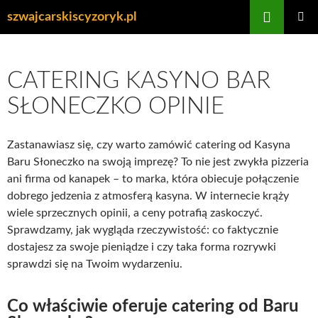
Przejdź
Szukaj
szwajcarskiscyzoryk.pl
do
MENU
treści
GŁÓWN
CATERING KASYNO BAR
SŁONECZKO OPINIE
Zastanawiasz się, czy warto zamówić catering od Kasyna
Baru Słoneczko na swoją imprezę? To nie jest zwykła pizzeria
ani firma od kanapek – to marka, która obiecuje połączenie
dobrego jedzenia z atmosferą kasyna. W internecie krąży
wiele sprzecznych opinii, a ceny potrafią zaskoczyć.
Sprawdzamy, jak wygląda rzeczywistość: co faktycznie
dostajesz za swoje pieniądze i czy taka forma rozrywki
sprawdzi się na Twoim wydarzeniu.
Co właściwie oferuje catering od Baru