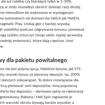
ale już ruletka czy blackjack tylko w 5-10%.
rę w stoły musiałbyś obrócić dziesięć razy dłużej,
cznie niemożliwe do wykonania w wymaganym
ę na automatach od dostawców takich jak NetEnt,
ragmatic Play. Unikaj gier z bardzo wysoką
gh volatility) podczas odgrywania bonusu, ponieważ
gą szybko zniszczyć twoje saldo. Lepiej sprawdzą
redniej zmienności, które dają częstsze, choć
ne.
wy dla pakietu powitalnego
ino nie jest jedyną opcją. Niektóre kasyna, jak STS
osty, wysoki bonus za pierwszy depozyt, np. 200%
 dalszych zobowiązań. To dobre rozwiązanie dla
 chcą planować serii depozytów. Inną popularną
oferty bez depozytu – darmowe spiny za rejestrację
gotówkowy. Rabona i Hell Spin regularnie je
 ich warunki obrotu bywają bardzo wysokie, a