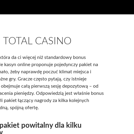
 TOTAL CASINO
 która da ci więcej niż standardowy bonus
e kasyn online proponuje pojedynczy pakiet na
 mało, żeby naprawdę poczuć klimat miejsca i
ne gry. Gracze często pytają, czy istnieje
 obejmuje całą pierwszą sesję depozytową – od
cenia pieniędzy. Odpowiedzią jest właśnie bonus
yli pakiet łączący nagrody za kilka kolejnych
ną, spójną ofertę.
 pakiet powitalny dla kilku
w