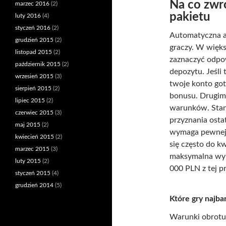
Na co zwr
marzec 2016
(2)
pakietu
luty 2016
(4)
styczeń 2016
(2)
Automatyczna a
grudzień 2015
(2)
graczy. W więks
listopad 2015
(2)
zaznaczyć odpo
październik 2015
(2)
depozytu. Jeśli 
wrzesień 2015
(3)
twoje konto go
sierpień 2015
(2)
bonusu. Drugim 
lipiec 2015
(2)
warunków. Stan
czerwiec 2015
(3)
przyznania ostat
maj 2015
(2)
wymaga pewnej d
kwiecień 2015
(2)
się często do k
marzec 2015
(3)
maksymalna wypł
luty 2015
(2)
000 PLN z tej p
styczeń 2015
(4)
grudzień 2014
(5)
Które gry najbar
Warunki obrotu s