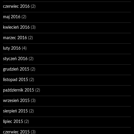
czerwiec 2016
(2)
maj 2016
(2)
kwiecień 2016
(3)
marzec 2016
(2)
luty 2016
(4)
styczeń 2016
(2)
grudzień 2015
(2)
listopad 2015
(2)
październik 2015
(2)
wrzesień 2015
(3)
sierpień 2015
(2)
lipiec 2015
(2)
czerwiec 2015
(3)