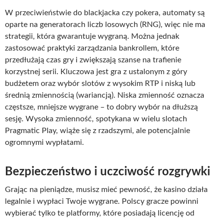
W przeciwieństwie do blackjacka czy pokera, automaty są
oparte na generatorach liczb losowych (RNG), więc nie ma
strategii, która gwarantuje wygraną. Można jednak
zastosować praktyki zarządzania bankrollem, które
przedłużają czas gry i zwiększają szanse na trafienie
korzystnej serii. Kluczowa jest gra z ustalonym z góry
budżetem oraz wybór slotów z wysokim RTP i niską lub
średnią zmiennością (wariancją). Niska zmienność oznacza
częstsze, mniejsze wygrane – to dobry wybór na dłuższą
sesję. Wysoka zmienność, spotykana w wielu slotach
Pragmatic Play, wiąże się z rzadszymi, ale potencjalnie
ogromnymi wypłatami.
Bezpieczeństwo i uczciwość rozgrywki
Grając na pieniądze, musisz mieć pewność, że kasino działa
legalnie i wypłaci Twoje wygrane. Polscy gracze powinni
wybierać tylko te platformy, które posiadają licencję od