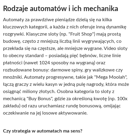
Rodzaje automatów i ich mechanika
Automaty za prawdziwe pieniądze dzielą się na kilka
kluczowych kategorii, a każda z nich oferuje inną dynamikę
rozgrywki. Klasyczne sloty (np. "Fruit Shop") mają prostą
budowę, często z mniejszą liczbą linii wygrywających, co
przekłada się na częstsze, ale mniejsze wygrane. Video sloty
to obecny standard – posiadają pięć bębnów, liczne linie
płatności (nawet 1024 sposoby na wygraną) oraz
rozbudowane bonusy: darmowe spiny, gry walizkowe czy
mnożniki. Automaty progresywne, takie jak "Mega Moolah",
łączą graczy z wielu kasyn w jedną pulę nagrody, która może
osiągnąć miliony złotych. Osobna kategoria to sloty z
mechanicą "Buy Bonus", gdzie za określoną kwotę (np. 100x
zakładu) od razu uruchamiasz rundę bonusową, omijając
oczekiwanie na jej losowe aktywowanie.
Czy strategia w automatach ma sens?