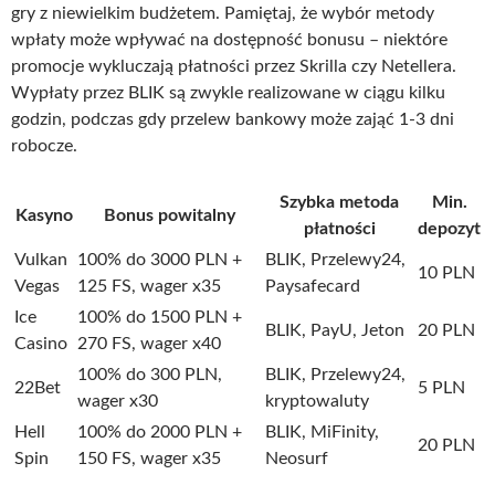
gry z niewielkim budżetem. Pamiętaj, że wybór metody
wpłaty może wpływać na dostępność bonusu – niektóre
promocje wykluczają płatności przez Skrilla czy Netellera.
Wypłaty przez BLIK są zwykle realizowane w ciągu kilku
godzin, podczas gdy przelew bankowy może zająć 1-3 dni
robocze.
Szybka metoda
Min.
Kasyno
Bonus powitalny
płatności
depozyt
Vulkan
100% do 3000 PLN +
BLIK, Przelewy24,
10 PLN
Vegas
125 FS, wager x35
Paysafecard
Ice
100% do 1500 PLN +
BLIK, PayU, Jeton
20 PLN
Casino
270 FS, wager x40
100% do 300 PLN,
BLIK, Przelewy24,
22Bet
5 PLN
wager x30
kryptowaluty
Hell
100% do 2000 PLN +
BLIK, MiFinity,
20 PLN
Spin
150 FS, wager x35
Neosurf