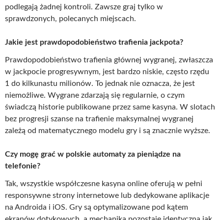
podlegają żadnej kontroli. Zawsze graj tylko w
sprawdzonych, polecanych miejscach.
Jakie jest prawdopodobieństwo trafienia jackpota?
Prawdopodobieństwo trafienia głównej wygranej, zwłaszcza
w jackpocie progresywnym, jest bardzo niskie, często rzędu
1 do kilkunastu milionów. To jednak nie oznacza, że jest
niemożliwe. Wygrane zdarzają się regularnie, o czym
świadczą historie publikowane przez same kasyna. W slotach
bez progresji szanse na trafienie maksymalnej wygranej
zależą od matematycznego modelu gry i są znacznie wyższe.
Czy mogę grać w polskie automaty za pieniądze na
telefonie?
Tak, wszystkie współczesne kasyna online oferują w pełni
responsywne strony internetowe lub dedykowane aplikacje
na Androida i iOS. Gry są optymalizowane pod kątem
ekranów dotykowych, a mechanika pozostaje identyczna jak