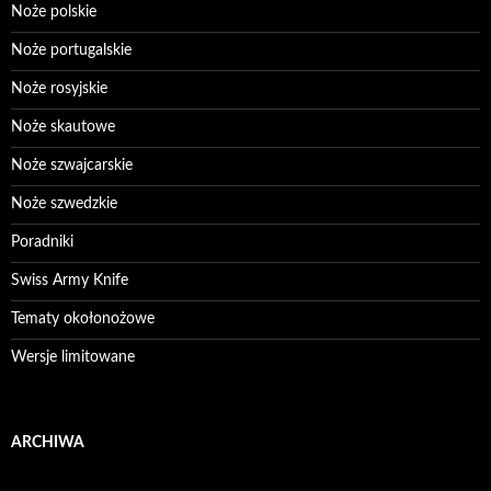
Noże polskie
Noże portugalskie
Noże rosyjskie
Noże skautowe
Noże szwajcarskie
Noże szwedzkie
Poradniki
Swiss Army Knife
Tematy okołonożowe
Wersje limitowane
ARCHIWA