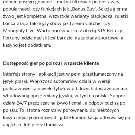
dobrze posegregowane – można filtrować po dostawcy,
popularności, czy funkcjach jak „Bonus Buy”. Sekcja gier na
żywo jest kompletna: wszystkie warianty blackjacka, ruletki,
baccarata, a także gry show jak Dream Catcher czy
Monopoly Live. Warto porównać to z ofertą STS Bet czy
Fortuny, gdzie nacisk jest bardziej na zakłady sportowe, a
kasyno jest dodatkiem.
Dostępność gier po polsku i wsparcie klienta
Interfejs strony i aplikacji jest w pełni przetłumaczony na
język polski. Większość automatów działa w wersji
podstawowej, ale wiele tytułów od dużych dostawców ma
wbudowaną opcję zmiany języka, w tym na polski. Support
działa 24/7 przez czat na żywo i email, a odpowiedzi są po
polsku. To istotna różnica w porównaniu do niektórych
kasyn międzynarodowych, gdzie komunikacja odbywa się po
angielsku lub przez tłumacza.