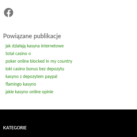
Facebook
Powiązane publikacje
jak działają kasyna internetowe
total casino o
poker online blocked in my country
loki casino bonus bez depozytu
kasyno z depozytem paypal
flamingo kasyno
jakie kasyno online opinie
KATEGORIE