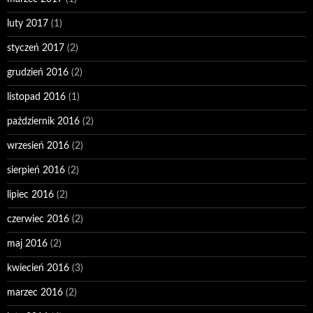
luty 2017
(1)
styczeń 2017
(2)
grudzień 2016
(2)
listopad 2016
(1)
październik 2016
(2)
wrzesień 2016
(2)
sierpień 2016
(2)
lipiec 2016
(2)
czerwiec 2016
(2)
maj 2016
(2)
kwiecień 2016
(3)
marzec 2016
(2)