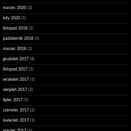
marzec 2020
(3)
luty 2020
(1)
listopad 2018
(1)
październik 2018
(1)
marzec 2018
(1)
grudzień 2017
(4)
listopad 2017
(1)
wrzesień 2017
(1)
sierpień 2017
(2)
lipiec 2017
(1)
czerwiec 2017
(2)
kwiecień 2017
(1)
marzec 2017
(1)