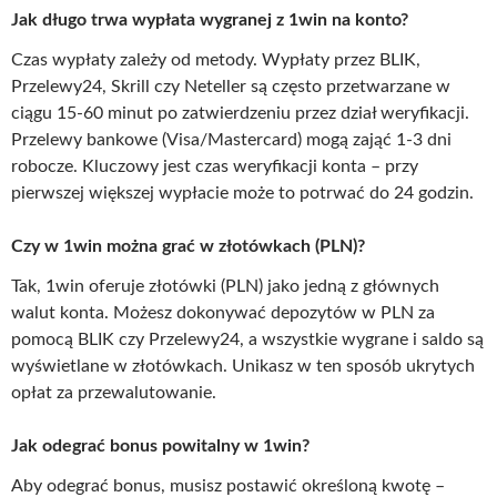
Jak długo trwa wypłata wygranej z 1win na konto?
Czas wypłaty zależy od metody. Wypłaty przez BLIK,
Przelewy24, Skrill czy Neteller są często przetwarzane w
ciągu 15-60 minut po zatwierdzeniu przez dział weryfikacji.
Przelewy bankowe (Visa/Mastercard) mogą zająć 1-3 dni
robocze. Kluczowy jest czas weryfikacji konta – przy
pierwszej większej wypłacie może to potrwać do 24 godzin.
Czy w 1win można grać w złotówkach (PLN)?
Tak, 1win oferuje złotówki (PLN) jako jedną z głównych
walut konta. Możesz dokonywać depozytów w PLN za
pomocą BLIK czy Przelewy24, a wszystkie wygrane i saldo są
wyświetlane w złotówkach. Unikasz w ten sposób ukrytych
opłat za przewalutowanie.
Jak odegrać bonus powitalny w 1win?
Aby odegrać bonus, musisz postawić określoną kwotę –