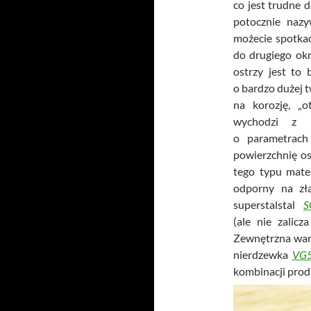
co jest trudne 
potocznie nazy
możecie spotkać
do drugiego okr
ostrzy jest to
o bardzo dużej t
na korozję, „o
wychodzi z r
o parametrach
powierzchnię os
tego typu mate
odporny na zł
superstalstal
S
(ale nie zalic
Zewnętrzna war
nierdzewka
VG
kombinacji pro