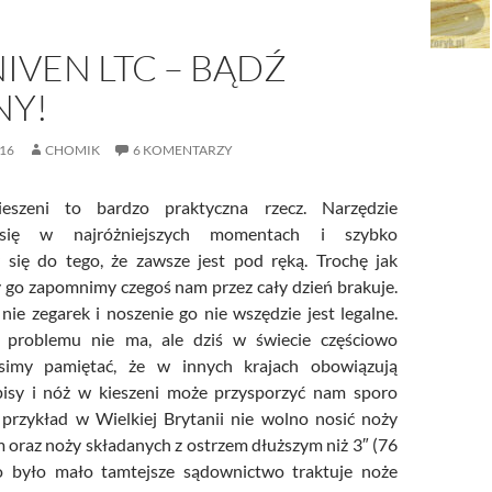
IVEN LTC – BĄDŹ
NY!
16
CHOMIK
6 KOMENTARZY
eszeni to bardzo praktyczna rzecz. Narzędzie
się w najróżniejszych momentach i szybko
 się do tego, że zawsze jest pod ręką. Trochę jak
y go zapomnimy czegoś nam przez cały dzień brakuje.
nie zegarek i noszenie go nie wszędzie jest legalne.
 problemu nie ma, ale dziś w świecie częściowo
simy pamiętać, że w innych krajach obowiązują
isy i nóż w kieszeni może przysporzyć nam sporo
przykład w Wielkiej Brytanii nie wolno nosić noży
m oraz noży składanych z ostrzem dłuższym niż 3″ (76
 było mało tamtejsze sądownictwo traktuje noże