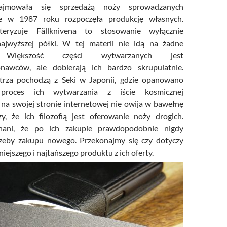
ajmowała się sprzedażą noży sprowadzanych
ale w 1987 roku rozpoczęła produkcję własnych.
eryzuje Fällknivena to stosowanie wyłącznie
ajwyższej półki. W tej materii nie idą na żadne
. Większość części wytwarzanych jest
nawców, ale dobierają ich bardzo skrupulatnie.
trza pochodzą z Seki w Japonii, gdzie opanowano
 proces ich wytwarzania z iście kosmicznej
t na swojej stronie internetowej nie owija w bawełnę
y, że ich filozofią jest oferowanie noży drogich.
nani, że po ich zakupie prawdopodobnie nigdy
rzeby zakupu nowego. Przekonajmy się czy dotyczy
iejszego i najtańszego produktu z ich oferty.