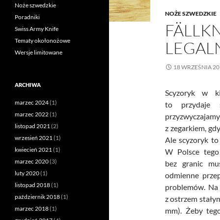
Noże szwedzkie
NOŻE SZWEDZKIE
Poradniki
FÄLLKN
Swiss Army Knife
Tematy okołonożowe
LEGAL
Wersje limitowane
18 WRZEŚNIA 20
ARCHIWA
Scyzoryk w ki
marzec 2024
(1)
to przydaje 
marzec 2022
(1)
przyzwyczajamy
listopad 2021
(2)
z zegarkiem, gd
wrzesień 2021
(1)
Ale scyzoryk to 
kwiecień 2021
(1)
W Polsce tego
marzec 2020
(3)
bez granic mu
luty 2020
(1)
odmienne przep
listopad 2018
(1)
problemów. Na 
październik 2018
(1)
z ostrzem stały
marzec 2018
(1)
mm). Żeby tego