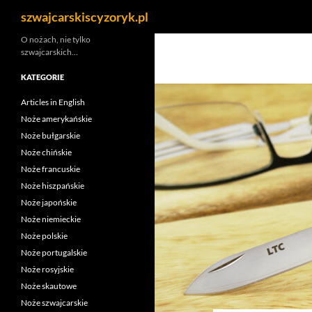
Szukaj
szwajcarskiscyzoryk.pl
Przejdź
O nożach, nie tylko
szwajcarskich…
do
treści
KATEGORIE
Articles in English
Noże amerykańskie
Noże bułgarskie
Noże chińskie
Noże francuskie
Noże hiszpańskie
Noże japońskie
Noże niemieckie
Noże polskie
Noże portugalskie
Noże rosyjskie
Noże skautowe
Noże szwajcarskie