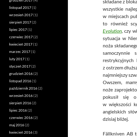
grudzień 2017
(4)
składane z bloka
listopad 2017
(1)
wszystkie najl
wrzesień 2017
(1)
w miejscach pu
sierpień 2017
(2)
to również sc
lipiec 2017
(1)
Evolution
, czy w
czerwiec 2017
(2)
sytuacja w Nie
kwiecień 2017
(1)
noża składanego
marzec 2017
(1)
samoczynnie s
luty 2017
(1)
restrykcyjnych
styczeń 2017
(2)
z ostrzem dłużs
grudzień 2016
(2)
najmniejszy szwa
listopad 2016
(1)
Owszem, mamy
październik 2016
(2)
noże zaprojekto
wrzesień 2016
(2)
pokusił się 
sierpień 2016
(2)
w większości k
lipiec 2016
(2)
angielskich słó
czerwiec 2016
(2)
dzisiaj bliżej.
maj 2016
(2)
kwiecień 2016
(3)
Fällkniven AB 