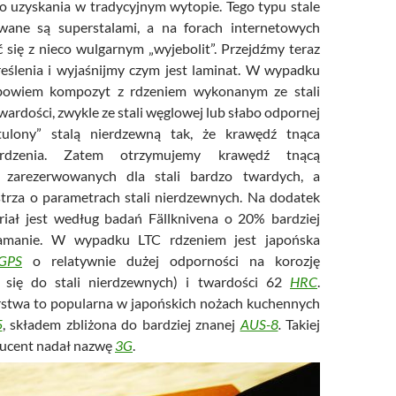
do uzyskania w tradycyjnym wytopie. Tego typu stale
wane są superstalami, a na forach internetowych
 się z nieco wulgarnym „wyjebolit”. Przejdźmy teraz
eślenia i wyjaśnijmy czym jest laminat. W wypadku
 bowiem kompozyt z rdzeniem wykonanym ze stali
wardości, zwykle ze stali węglowej lub słabo odpornej
tulony” stalą nierdzewną tak, że krawędź tnąca
dzenia. Zatem otrzymujemy krawędź tnącą
 zarezerwowanych dla stali bardzo twardych, a
trza o parametrach stali nierdzewnych. Na dodatek
riał jest według badań Fällknivena o 20% bardziej
amanie. W wypadku LTC rdzeniem jest japońska
GPS
o relatywnie dużej odporności na korozję
za się do stali nierdzewnych) i twardości 62
HRC
.
stwa to popularna w japońskich nożach kuchennych
5
, składem zbliżona do bardziej znanej
AUS-8
.
Takiej
ducent nadał nazwę
3G
.