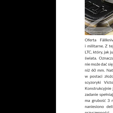
Oferta Fällkn
i militarne. Z 
LTC, który, jak
świata. Oznacz
nie może dać się
niż 60 mm. Natu
w postaci złoż
scyzoryki Vict
Konstrukcyjnie j
zadanie spełnia
ma grubość 3 m
naniesiono del
przyczepności