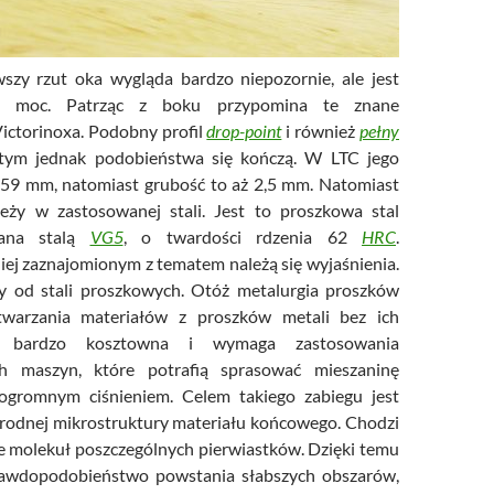
szy rzut oka wygląda bardzo niepozornie, ale jest
 moc. Patrząc z boku przypomina te znane
ictorinoxa. Podobny profil
drop-point
i również
pełny
tym jednak podobieństwa się kończą. W LTC jego
 59 mm, natomiast grubość to aż 2,5 mm. Natomiast
eży w zastosowanej stali. Jest to proszkowa stal
wana stalą
VG5
, o twardości rdzenia 62
HRC
.
ej zaznajomionym z tematem należą się wyjaśnienia.
y od stali proszkowych. Otóż metalurgia proszków
warzania materiałów z proszków metali bez ich
st bardzo kosztowna i wymaga zastosowania
ych maszyn, które potrafią sprasować mieszaninę
gromnym ciśnieniem. Celem takiego zabiegu jest
rodnej mikrostruktury materiału końcowego. Chodzi
e molekuł poszczególnych pierwiastków. Dzięki temu
awdopodobieństwo powstania słabszych obszarów,