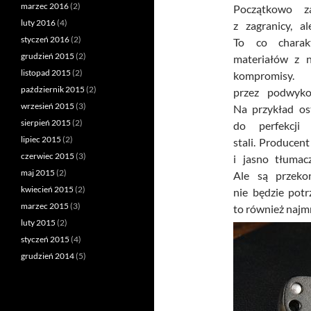
marzec 2016
(2)
Początkowo z
luty 2016
(4)
z zagranicy, 
styczeń 2016
(2)
To co charakt
grudzień 2015
(2)
materiałów z n
listopad 2015
(2)
kompromisy
październik 2015
(2)
przez podwyko
wrzesień 2015
(3)
Na przykład os
sierpień 2015
(2)
do perfekcji
lipiec 2015
(2)
stali. Producen
czerwiec 2015
(3)
i jasno tłumacz
maj 2015
(2)
Ale są przeko
kwiecień 2015
(2)
nie będzie pot
marzec 2015
(3)
to również najmn
luty 2015
(2)
styczeń 2015
(4)
grudzień 2014
(5)