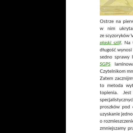
Ostrze na pierw
w nim ukryta
ze scyzoryków V
płaski szlif
. Na 
długość wynosi
sedno sprawy l
SGPS
lamino
Czytelnikom mni
Zatem zacznijm
to metoda wyt
topienia. Je
specjalistyczn
proszków pod o
uzyskanie jedno
o rozmieszczeni
zmniejszamy pr