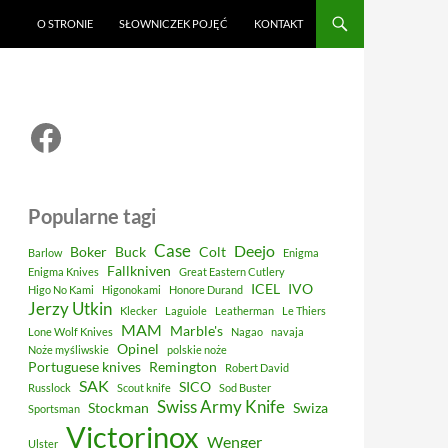
O STRONIE
SŁOWNICZEK POJĘĆ
KONTAKT
Facebook
Popularne tagi
Case
Deejo
Boker
Buck
Colt
Barlow
Enigma
Fallkniven
Enigma Knives
Great Eastern Cutlery
ICEL
IVO
Higo No Kami
Higonokami
Honore Durand
Jerzy Utkin
Klecker
Laguiole
Leatherman
Le Thiers
MAM
Marble's
Lone Wolf Knives
Nagao
navaja
Opinel
Noże myśliwskie
polskie noże
Portuguese knives
Remington
Robert David
SAK
SICO
Russlock
Scout knife
Sod Buster
Swiss Army Knife
Stockman
Swiza
Sportsman
Victorinox
Wenger
Ulster