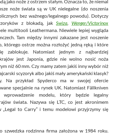
dą jako noże z ostrzem stałym. Oznacza to, że niemal
epsze noże świata są w UK nielegalne (do noszenia
blicznych bez ważnego/legalnego powodu). Dotyczy
yzoryków z blokadą, jak
Swiza
,
Wenger/Victorinox
iele multitooli Leathermana. Niewiele lepiej wygląda
mczech. Tam między innymi zakazane jest noszenie
, którego ostrze można rozłożyć jedną ręką i które
ię zablokuje. Natomiast jednym z najbardziej
 krajów jest Japonia, gdzie nie wolno nosić noża
zym niż 60 mm. Czy mamy zatem jakiś inny wybór niż
jcarski scyzoryk albo jakiś mały amerykański klasyk?
. Na przykład Spyderco ma w swojej ofercie
wane specjalnie na rynek UK. Natomiast Fällkniven
o wprowadzenie modelu, który będzie legalny
rajów świata. Nazywa się LTC, co jest akronimem
w „Legal to Carry” i temu modelowi przyjrzymy się
to szwedzka rodzinna firma założona w 1984 roku.