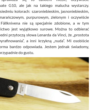
ate G10, ale jak na takiego malucha wystarczy.
iedmiu kolorach: szaroniebieskim, jasnoniebieskim,
marańczowym, purpurowym, zielonym i oczywiście
Fällknivena nie są specjalnie zdobione, a w tym
ictwo jest wyjątkowo surowe. Można to odbierać
Jedni przytoczą słowa Lenarda da Vinci, że „prostota
yrafinowania”, a inni krzykną „nuda”. Mi osobiście
forma bardzo odpowiada. Jestem jednak świadomy,
przypadnie do gustu.