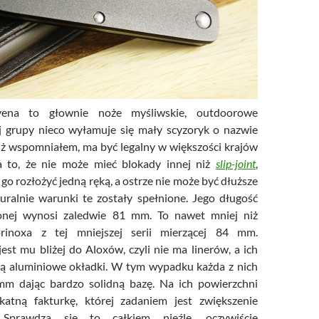
ivena to głownie noże myśliwskie, outdoorowe
tej grupy nieco wyłamuje się mały scyzoryk o nazwie
 już wspomniałem, ma być legalny w większości krajów
a to, że nie może mieć blokady innej niż
slip-joint
,
 go rozłożyć jedną ręką, a ostrze nie może być dłuższe
ralnie warunki te zostały spełnione. Jego długość
onej wynosi zaledwie 81 mm. To nawet mniej niż
orinoxa z tej mniejszej serii mierzącej 84 mm.
est mu bliżej do Aloxów, czyli nie ma linerów, a ich
ją aluminiowe okładki. W tym wypadku każda z nich
m dając bardzo solidną bazę. Na ich powierzchni
ikatną fakturkę, której zadaniem jest zwiększenie
. Sprawdza się to całkiem nieźle, oczywiście