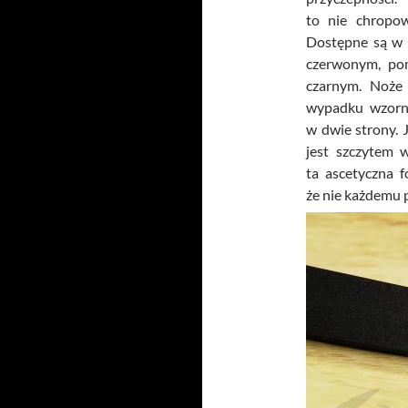
to nie chropow
Dostępne są w s
czerwonym, po
czarnym. Noże 
wypadku wzorn
w dwie strony. 
jest szczytem w
ta ascetyczna 
że nie każdemu 