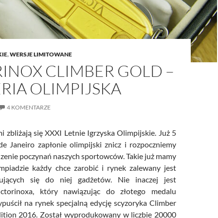
KIE
,
WERSJE LIMITOWANE
RINOX CLIMBER GOLD –
RIA OLIMPIJSKA
4 KOMENTARZE
 zbliżają się XXXI Letnie Igrzyska Olimpijskie. Już 5
de Janeiro zapłonie olimpijski znicz i rozpoczniemy
zenie poczynań naszych sportowców. Takie już mamy
impiadzie każdy chce zarobić i rynek zalewany jest
ujących się do niej gadżetów. Nie inaczej jest
torinoxa, który nawiązując do złotego medalu
ypuścił na rynek specjalną edycję scyzoryka Climber
dition 2016. Został wyprodukowany w liczbie 20000