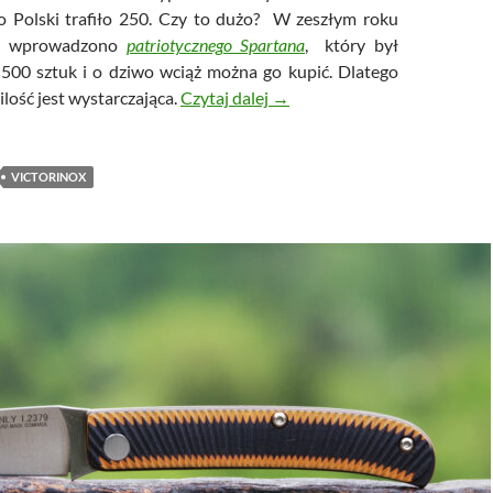
o Polski trafiło 250. Czy to dużo? W zeszłym roku
ek wprowadzono
patriotycznego Spartana
, który był
500 sztuk i o dziwo wciąż można go kupić. Dlatego
Victorinox Climber Gold – biż
 ilość jest wystarczająca.
Czytaj dalej
→
VICTORINOX