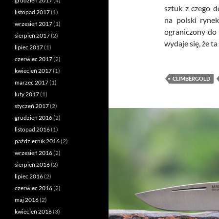
grudzień 2017
(4)
sztuk z czego d
listopad 2017
(1)
na polski ryn
wrzesień 2017
(1)
ograniczony do 
sierpień 2017
(2)
wydaje się, że ta
lipiec 2017
(1)
czerwiec 2017
(2)
kwiecień 2017
(1)
CLIMBERGOLD
marzec 2017
(1)
luty 2017
(1)
styczeń 2017
(2)
grudzień 2016
(2)
listopad 2016
(1)
październik 2016
(2)
wrzesień 2016
(2)
sierpień 2016
(2)
lipiec 2016
(2)
czerwiec 2016
(2)
maj 2016
(2)
kwiecień 2016
(3)