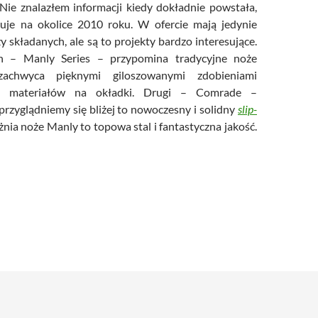
. Nie znalazłem informacji kiedy dokładnie powstała,
zuje na okolice 2010 roku. W ofercie mają jedynie
 składanych, ale są to projekty bardzo interesujące.
ch – Manly Series – przypomina tradycyjne noże
zachwyca pięknymi giloszowanymi zdobieniami
em materiałów na okładki. Drugi – Comrade –
przyglądniemy się bliżej to nowoczesny i solidny
slip-
żnia noże Manly to topowa stal i fantastyczna jakość.
ly Comrade – bułgarski towarzysz