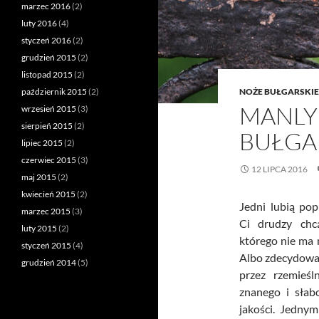
marzec 2016
(2)
luty 2016
(4)
styczeń 2016
(2)
grudzień 2015
(2)
listopad 2015
(2)
październik 2015
(2)
NOŻE BUŁGARSKIE
MANLY
wrzesień 2015
(3)
sierpień 2015
(2)
BUŁGA
lipiec 2015
(2)
czerwiec 2015
(3)
12 LIPCA 2016
maj 2015
(2)
kwiecień 2015
(2)
Jedni lubią pop
marzec 2015
(3)
Ci drudzy chc
luty 2015
(2)
którego nie ma 
styczeń 2015
(4)
Albo zdecydować
grudzień 2014
(5)
przez rzemieśl
znanego i słab
jakości. Jedny