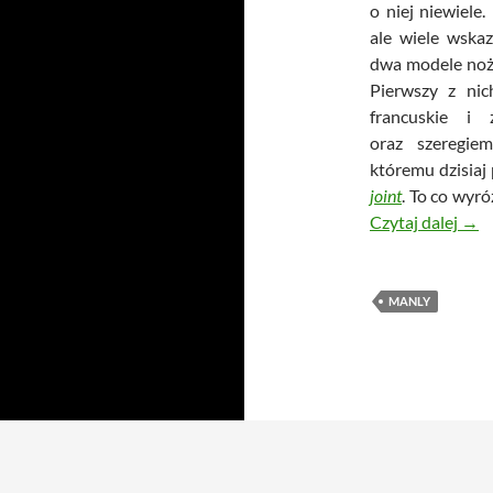
o niej niewiele
ale wiele wska
dwa modele noży
Pierwszy z ni
francuskie i 
oraz szeregi
któremu dzisiaj 
joint
. To co wyró
Man
Czytaj dalej
→
MANLY