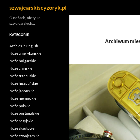
Szukaj
szwajcarskiscyzoryk.pl
Przejdź
O nożach, nie tylko
szwajcarskich…
do
treści
KATEGORIE
Archiwum miesi
Articles in English
Noże amerykańskie
Noże bułgarskie
Noże chińskie
Noże francuskie
Noże hiszpańskie
Noże japońskie
Noże niemieckie
Noże polskie
Noże portugalskie
Noże rosyjskie
Noże skautowe
Noże szwajcarskie