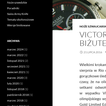
Noże szwedzkie
Poradniki
Swiss Army Knife
Tematy okołonożowe
Wersje limitowane
NOŻE SZWAJCARS
VICTO
BIŻUTE
ARCHIWA
marzec 2024
(1)
21 LIPCA 2016
marzec 2022
(1)
listopad 2021
(2)
Wielkimi krokami
wrzesień 2021
(1)
sierpnia w Rio 
kwiecień 2021
(1)
gorączkowe śled
marzec 2020
(3)
czasy, że na ol
luty 2020
(1)
setkami odwoł
listopad 2018
(1)
w wypadku Vic
październik 2018
(1)
olimpijskiego w
marzec 2018
(1)
Gold Limited E