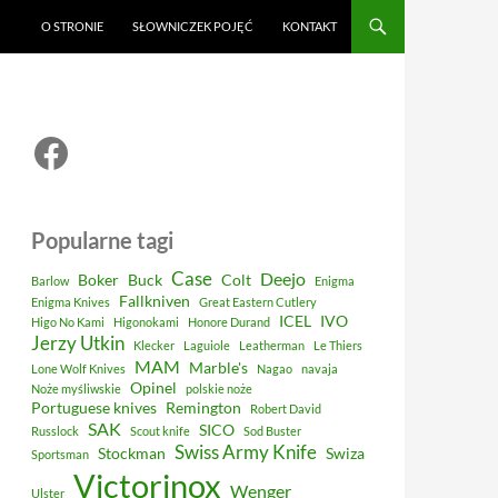
O STRONIE
SŁOWNICZEK POJĘĆ
KONTAKT
Facebook
Popularne tagi
Case
Deejo
Boker
Buck
Colt
Barlow
Enigma
Fallkniven
Enigma Knives
Great Eastern Cutlery
ICEL
IVO
Higo No Kami
Higonokami
Honore Durand
Jerzy Utkin
Klecker
Laguiole
Leatherman
Le Thiers
MAM
Marble's
Lone Wolf Knives
Nagao
navaja
Opinel
Noże myśliwskie
polskie noże
Portuguese knives
Remington
Robert David
SAK
SICO
Russlock
Scout knife
Sod Buster
Swiss Army Knife
Stockman
Swiza
Sportsman
Victorinox
Wenger
Ulster