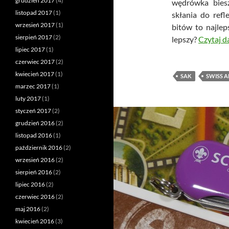
grudzień 2017
(4)
wędrówka bies
listopad 2017
(1)
skłania do ref
wrzesień 2017
(1)
bitów to najle
sierpień 2017
(2)
lepszy?
Czytaj d
lipiec 2017
(1)
czerwiec 2017
(2)
kwiecień 2017
(1)
SAK
SWISS A
marzec 2017
(1)
luty 2017
(1)
styczeń 2017
(2)
grudzień 2016
(2)
listopad 2016
(1)
październik 2016
(2)
wrzesień 2016
(2)
sierpień 2016
(2)
lipiec 2016
(2)
czerwiec 2016
(2)
maj 2016
(2)
kwiecień 2016
(3)