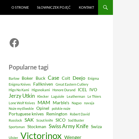
O STRONIE
SŁOWNICZEK POJĘĆ
KONTAKT
Facebook
Popularne tagi
Case
Deejo
Boker
Buck
Colt
Barlow
Enigma
Fallkniven
Enigma Knives
Great Eastern Cutlery
ICEL
IVO
Higo No Kami
Higonokami
Honore Durand
Jerzy Utkin
Klecker
Laguiole
Leatherman
Le Thiers
MAM
Marble's
Lone Wolf Knives
Nagao
navaja
Opinel
Noże myśliwskie
polskie noże
Portuguese knives
Remington
Robert David
SAK
SICO
Russlock
Scout knife
Sod Buster
Swiss Army Knife
Stockman
Swiza
Sportsman
Victorinox
Wenger
Ulster