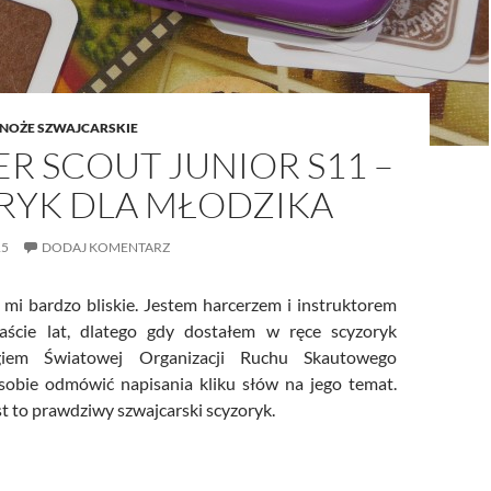
NOŻE SZWAJCARSKIE
R SCOUT JUNIOR S11 –
RYK DLA MŁODZIKA
15
DODAJ KOMENTARZ
 mi bardzo bliskie. Jestem harcerzem i instruktorem
aście lat, dlatego gdy dostałem w ręce scyzoryk
giem Światowej Organizacji Ruchu Skautowego
sobie odmówić napisania kliku słów na jego temat.
st to prawdziwy szwajcarski scyzoryk.
er Scout Junior S11 – scyzoryk dla młodzika