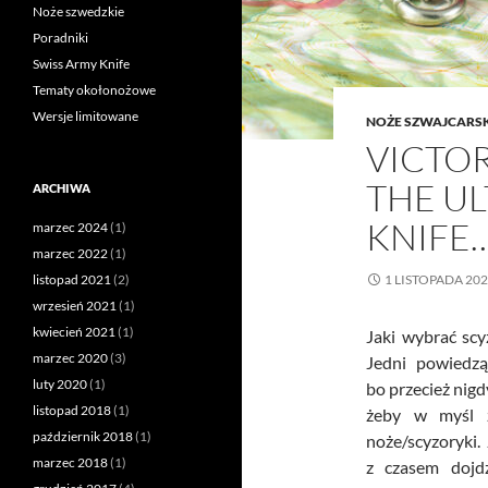
Noże szwedzkie
Poradniki
Swiss Army Knife
Tematy okołonożowe
Wersje limitowane
NOŻE SZWAJCARS
VICTOR
THE UL
ARCHIWA
KNIFE
marzec 2024
(1)
marzec 2022
(1)
listopad 2021
(2)
1 LISTOPADA 20
wrzesień 2021
(1)
kwiecień 2021
(1)
Jaki wybrać sc
marzec 2020
(3)
Jedni powiedzą
luty 2020
(1)
bo przecież nigd
listopad 2018
(1)
żeby w myśl 
październik 2018
(1)
noże/scyzoryki.
marzec 2018
(1)
z czasem dojd