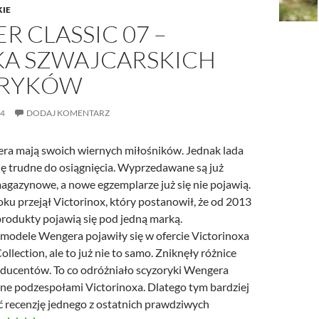
KIE
 CLASSIC 07 –
KA SZWAJCARSKICH
ORYKÓW
14
DODAJ KOMENTARZ
ra mają swoich wiernych miłośników. Jednak lada
ę trudne do osiągnięcia. Wyprzedawane są już
magazynowe, a nowe egzemplarze już się nie pojawią.
ku przejął Victorinox, który postanowił, że od 2013
produkty pojawią się pod jedną marką.
odele Wengera pojawiły się w ofercie Victorinoxa
llection, ale to już nie to samo. Zniknęły różnice
oducentów. To co odróżniało scyzoryki Wengera
one podzespołami Victorinoxa. Dlatego tym bardziej
ć recenzję jednego z ostatnich prawdziwych