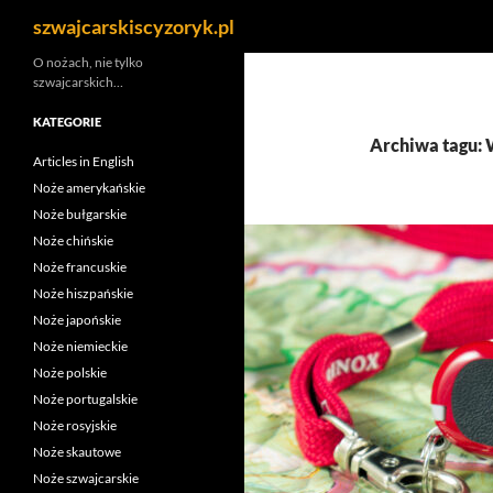
Szukaj
szwajcarskiscyzoryk.pl
Przejdź
O nożach, nie tylko
szwajcarskich…
do
treści
KATEGORIE
Archiwa tagu:
Articles in English
Noże amerykańskie
Noże bułgarskie
Noże chińskie
Noże francuskie
Noże hiszpańskie
Noże japońskie
Noże niemieckie
Noże polskie
Noże portugalskie
Noże rosyjskie
Noże skautowe
Noże szwajcarskie