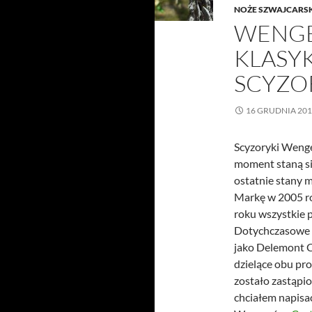
NOŻE SZWAJCARS
WENGER
KLASY
SCYZ
16 GRUDNIA 20
Scyzoryki Wenge
moment staną si
ostatnie stany 
Markę w 2005 ro
roku wszystkie 
Dotychczasowe m
jako Delemont Co
dzielące obu pr
zostało zastąpi
chciałem napisa