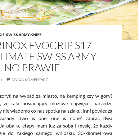
KIE
,
SWISS ARMY KNIFE
INOX EVOGRIP S17 –
TIMATE SWISS ARMY
… NO PRAWIE
21
DODAJ KOMENTARZ
yzoryk na wypad za miasto, na kemping czy w góry?
, że taki posiadający możliwe najwięcej narzędzi,
y nie wiadomo co nas spotka na szlaku. Inni powiedzą
zasady „two is one, one is none” zabrać dwa
 Ja oba te etapy mam już za sobą i myślę, że każdy
zie do takiego samego wniosku. 30-kilometrowa