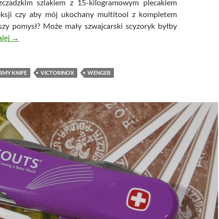
zczadzkim szlakiem z 15-kilogramowym plecakiem
leksji czy aby mój ukochany multitool z kompletem
pszy pomysł? Może mały szwajcarski scyzoryk byłby
Victorinox EvoGrip S17 – The Ultimate Swiss Army Knife… no
alej
→
RMY KNIFE
VICTORINOX
WENGER