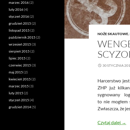
marzec 2016
(2)
luty 2016
(4)
styczeń 2016
(2)
grudzień 2015
(2)
listopad 2015
(2)
NOŻE SKAUTOWE
,
październik 2015
(2)
WENGE
wrzesień 2015
(3)
SCYZO
sierpień 2015
(2)
lipiec 2015
(2)
czerwiec 2015
(3)
30 STYCZNIA 20
maj 2015
(2)
kwiecień 2015
(2)
Harcerstwo jest
marzec 2015
(3)
ZHP już kilkan
luty 2015
(2)
sygnowany lo
styczeń 2015
(4)
to nie mogłem 
grudzień 2014
(5)
Zwłaszcza, że je
Weng
Czytaj dalej
→