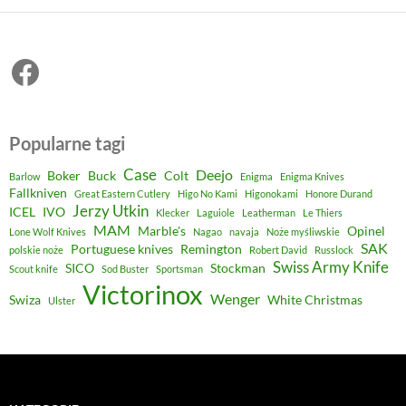
Facebook
Popularne tagi
Case
Deejo
Boker
Buck
Colt
Barlow
Enigma
Enigma Knives
Fallkniven
Great Eastern Cutlery
Higo No Kami
Higonokami
Honore Durand
Jerzy Utkin
ICEL
IVO
Klecker
Laguiole
Leatherman
Le Thiers
MAM
Marble's
Opinel
Lone Wolf Knives
Nagao
navaja
Noże myśliwskie
SAK
Portuguese knives
Remington
polskie noże
Robert David
Russlock
Swiss Army Knife
SICO
Stockman
Scout knife
Sod Buster
Sportsman
Victorinox
Wenger
Swiza
White Christmas
Ulster