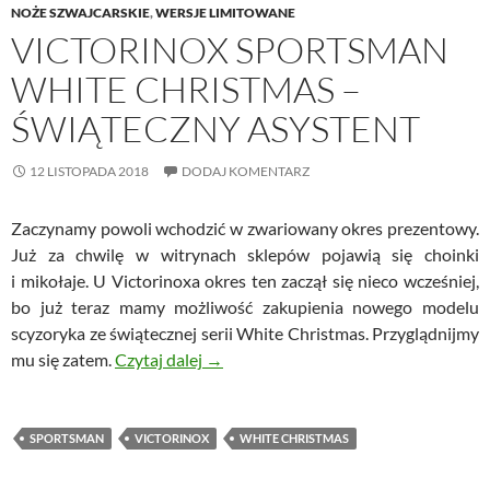
NOŻE SZWAJCARSKIE
,
WERSJE LIMITOWANE
VICTORINOX SPORTSMAN
WHITE CHRISTMAS –
ŚWIĄTECZNY ASYSTENT
12 LISTOPADA 2018
DODAJ KOMENTARZ
Zaczynamy powoli wchodzić w zwariowany okres prezentowy.
Już za chwilę w witrynach sklepów pojawią się choinki
i mikołaje. U Victorinoxa okres ten zaczął się nieco wcześniej,
bo już teraz mamy możliwość zakupienia nowego modelu
scyzoryka ze świątecznej serii White Christmas. Przyglądnijmy
Victorinox Sportsman White Christma
mu się zatem.
Czytaj dalej
→
SPORTSMAN
VICTORINOX
WHITE CHRISTMAS