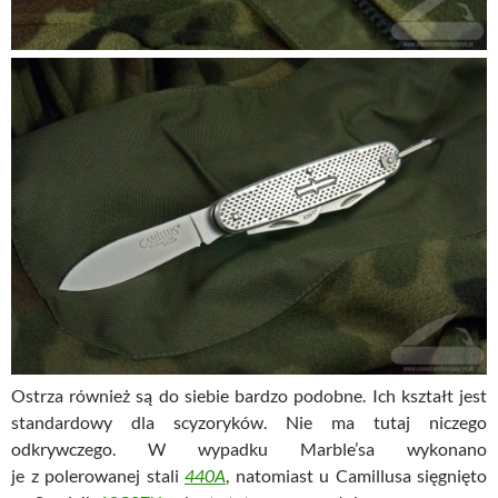
Ostrza również są do siebie bardzo podobne. Ich kształt jest
standardowy dla scyzoryków. Nie ma tutaj niczego
odkrywczego. W wypadku Marble’sa wykonano
je z polerowanej stali
440A
, natomiast u Camillusa sięgnięto