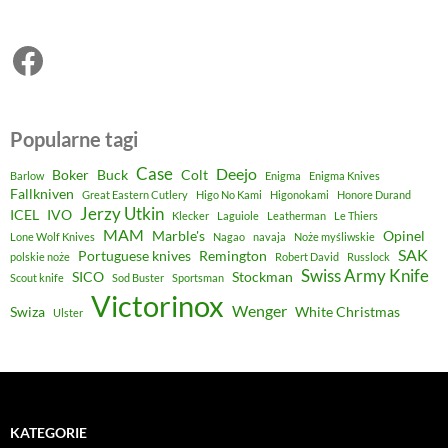
Facebook
Popularne tagi
Case
Deejo
Boker
Buck
Colt
Barlow
Enigma
Enigma Knives
Fallkniven
Great Eastern Cutlery
Higo No Kami
Higonokami
Honore Durand
Jerzy Utkin
ICEL
IVO
Klecker
Laguiole
Leatherman
Le Thiers
MAM
Marble's
Opinel
Lone Wolf Knives
Nagao
navaja
Noże myśliwskie
SAK
Portuguese knives
Remington
polskie noże
Robert David
Russlock
Swiss Army Knife
SICO
Stockman
Scout knife
Sod Buster
Sportsman
Victorinox
Wenger
Swiza
White Christmas
Ulster
KATEGORIE