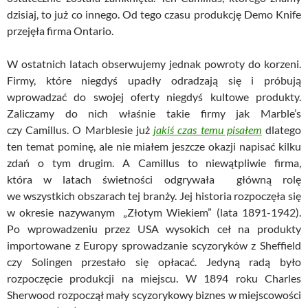
dzisiaj, to już co innego. Od tego czasu produkcję Demo Knife
przejęła firma Ontario.
W ostatnich latach obserwujemy jednak powroty do korzeni.
Firmy, które niegdyś upadły odradzają się i próbują
wprowadzać do swojej oferty niegdyś kultowe produkty.
Zaliczamy do nich właśnie takie firmy jak Marble’s
czy Camillus. O Marblesie już
jakiś czas temu pisałem
dlatego
ten temat pominę, ale nie miałem jeszcze okazji napisać kilku
zdań o tym drugim. A Camillus to niewątpliwie firma,
która w latach świetności odgrywała główną rolę
we wszystkich obszarach tej branży. Jej historia rozpoczęła się
w okresie nazywanym „Złotym Wiekiem” (lata 1891-1942).
Po wprowadzeniu przez USA wysokich ceł na produkty
importowane z Europy sprowadzanie scyzoryków z Sheffield
czy Solingen przestało się opłacać. Jedyną radą było
rozpoczęcie produkcji na miejscu. W 1894 roku Charles
Sherwood rozpoczął mały scyzorykowy biznes w miejscowości