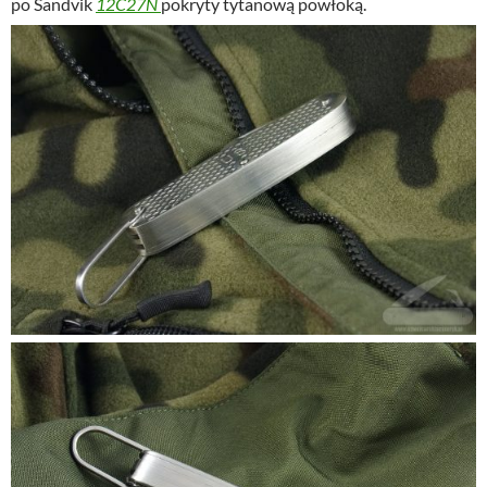
po Sandvik
12C27N
pokryty tytanową powłoką.