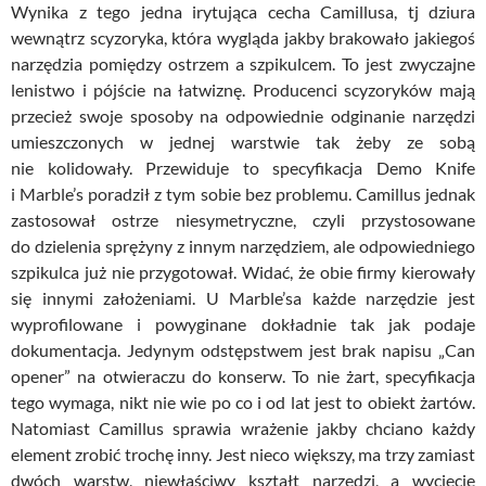
Wynika z tego jedna irytująca cecha Camillusa, tj dziura
wewnątrz scyzoryka, która wygląda jakby brakowało jakiegoś
narzędzia pomiędzy ostrzem a szpikulcem. To jest zwyczajne
lenistwo i pójście na łatwiznę. Producenci scyzoryków mają
przecież swoje sposoby na odpowiednie odginanie narzędzi
umieszczonych w jednej warstwie tak żeby ze sobą
nie kolidowały. Przewiduje to specyfikacja Demo Knife
i Marble’s poradził z tym sobie bez problemu. Camillus jednak
zastosował ostrze niesymetryczne, czyli przystosowane
do dzielenia sprężyny z innym narzędziem, ale odpowiedniego
szpikulca już nie przygotował. Widać, że obie firmy kierowały
się innymi założeniami. U Marble’sa każde narzędzie jest
wyprofilowane i powyginane dokładnie tak jak podaje
dokumentacja. Jedynym odstępstwem jest brak napisu „Can
opener” na otwieraczu do konserw. To nie żart, specyfikacja
tego wymaga, nikt nie wie po co i od lat jest to obiekt żartów.
Natomiast Camillus sprawia wrażenie jakby chciano każdy
element zrobić trochę inny. Jest nieco większy, ma trzy zamiast
dwóch warstw, niewłaściwy kształt narzędzi, a wycięcie