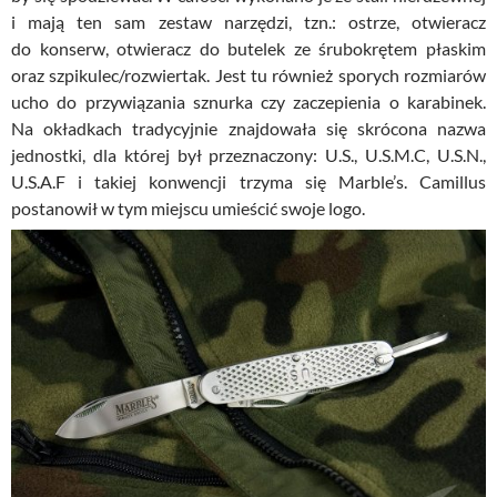
i mają ten sam zestaw narzędzi, tzn.: ostrze, otwieracz
do konserw, otwieracz do butelek ze śrubokrętem płaskim
oraz szpikulec/rozwiertak. Jest tu również sporych rozmiarów
ucho do przywiązania sznurka czy zaczepienia o karabinek.
Na okładkach tradycyjnie znajdowała się skrócona nazwa
jednostki, dla której był przeznaczony: U.S., U.S.M.C, U.S.N.,
U.S.A.F i takiej konwencji trzyma się Marble’s. Camillus
postanowił w tym miejscu umieścić swoje logo.