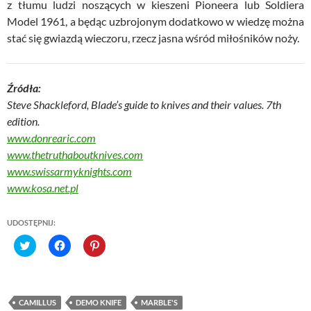
z tłumu ludzi noszących w kieszeni Pioneera lub Soldiera
Model 1961, a będąc uzbrojonym dodatkowo w wiedzę można
stać się gwiazdą wieczoru, rzecz jasna wśród miłośników noży.
Źródła:
Steve Shackleford, Blade’s guide to knives and their values. 7th
edition.
www.donrearic.com
www.thetruthaboutknives.com
www.swissarmyknights.com
www.kosa.net.pl
UDOSTĘPNIJ:
C
C
C
l
l
l
i
i
i
c
c
c
k
k
k
t
t
t
o
o
o
CAMILLUS
DEMO KNIFE
MARBLE'S