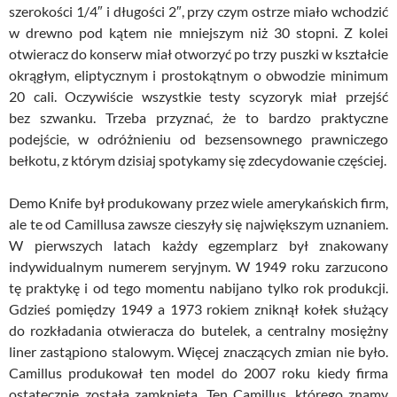
szerokości 1/4″ i długości 2″, przy czym ostrze miało wchodzić
w drewno pod kątem nie mniejszym niż 30 stopni. Z kolei
otwieracz do konserw miał otworzyć po trzy puszki w kształcie
okrągłym, eliptycznym i prostokątnym o obwodzie minimum
20 cali. Oczywiście wszystkie testy scyzoryk miał przejść
bez szwanku. Trzeba przyznać, że to bardzo praktyczne
podejście, w odróżnieniu od bezsensownego prawniczego
bełkotu, z którym dzisiaj spotykamy się zdecydowanie częściej.
Demo Knife był produkowany przez wiele amerykańskich firm,
ale te od Camillusa zawsze cieszyły się największym uznaniem.
W pierwszych latach każdy egzemplarz był znakowany
indywidualnym numerem seryjnym. W 1949 roku zarzucono
tę praktykę i od tego momentu nabijano tylko rok produkcji.
Gdzieś pomiędzy 1949 a 1973 rokiem zniknął kołek służący
do rozkładania otwieracza do butelek, a centralny mosiężny
liner zastąpiono stalowym. Więcej znaczących zmian nie było.
Camillus produkował ten model do 2007 roku kiedy firma
ostatecznie została zamknięta. Ten Camillus, którego znamy