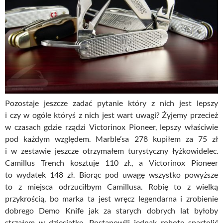
Pozostaje jeszcze zadać pytanie który z nich jest lepszy
i czy w ogóle któryś z nich jest wart uwagi? Żyjemy przecież
w czasach gdzie rządzi Victorinox Pioneer, lepszy właściwie
pod każdym względem. Marble’sa 278 kupiłem za 75 zł
i w zestawie jeszcze otrzymałem turystyczny łyżkowidelec.
Camillus Trench kosztuje 110 zł., a Victorinox Pioneer
to wydatek 148 zł. Biorąc pod uwagę wszystko powyższe
to z miejsca odrzuciłbym Camillusa. Robię to z wielką
przykrością, bo marka ta jest wręcz legendarna i zrobienie
dobrego Demo Knife jak za starych dobrych lat byłoby
strzałem w dziesiątkę. Postanowili jednak robotę spartolić