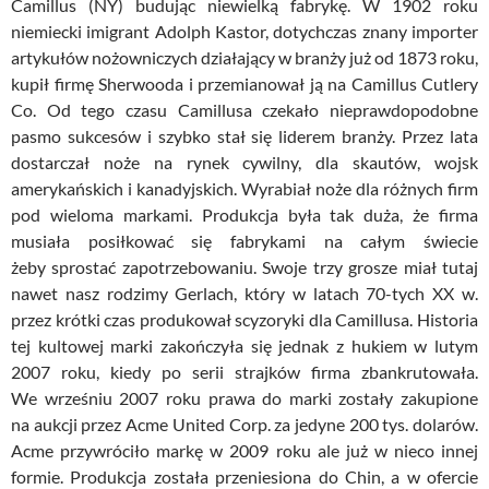
Camillus (NY) budując niewielką fabrykę. W 1902 roku
niemiecki imigrant Adolph Kastor, dotychczas znany importer
artykułów nożowniczych działający w branży już od 1873 roku,
kupił firmę Sherwooda i przemianował ją na Camillus Cutlery
Co. Od tego czasu Camillusa czekało nieprawdopodobne
pasmo sukcesów i szybko stał się liderem branży. Przez lata
dostarczał noże na rynek cywilny, dla skautów, wojsk
amerykańskich i kanadyjskich. Wyrabiał noże dla różnych firm
pod wieloma markami. Produkcja była tak duża, że firma
musiała posiłkować się fabrykami na całym świecie
żeby sprostać zapotrzebowaniu. Swoje trzy grosze miał tutaj
nawet nasz rodzimy Gerlach, który w latach 70-tych XX w.
przez krótki czas produkował scyzoryki dla Camillusa. Historia
tej kultowej marki zakończyła się jednak z hukiem w lutym
2007 roku, kiedy po serii strajków firma zbankrutowała.
We wrześniu 2007 roku prawa do marki zostały zakupione
na aukcji przez Acme United Corp. za jedyne 200 tys. dolarów.
Acme przywróciło markę w 2009 roku ale już w nieco innej
formie. Produkcja została przeniesiona do Chin, a w ofercie