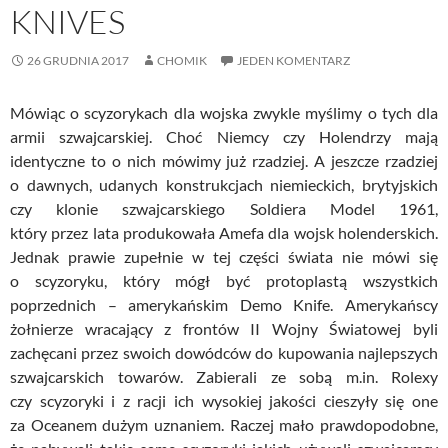
KNIVES
26 GRUDNIA 2017
CHOMIK
JEDEN KOMENTARZ
Mówiąc o scyzorykach dla wojska zwykle myślimy o tych dla
armii szwajcarskiej. Choć Niemcy czy Holendrzy mają
identyczne to o nich mówimy już rzadziej. A jeszcze rzadziej
o dawnych, udanych konstrukcjach niemieckich, brytyjskich
czy klonie szwajcarskiego Soldiera Model 1961,
który przez lata produkowała Amefa dla wojsk holenderskich.
Jednak prawie zupełnie w tej części świata nie mówi się
o scyzoryku, który mógł być protoplastą wszystkich
poprzednich – amerykańskim Demo Knife.
Amerykańscy
żołnierze wracający z frontów II Wojny Światowej byli
zachęcani przez swoich dowódców do kupowania najlepszych
szwajcarskich towarów. Zabierali ze sobą m.in. Rolexy
czy scyzoryki i z racji ich wysokiej jakości cieszyły się one
za Oceanem dużym uznaniem. Raczej mało prawdopodobne,