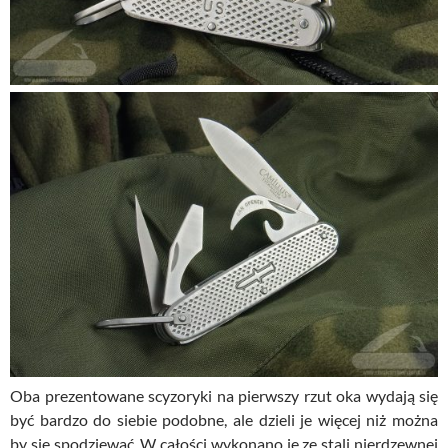
Oba prezentowane scyzoryki na pierwszy rzut oka wydają się
być bardzo do siebie podobne, ale dzieli je więcej niż można
by się spodziewać. W całości wykonano je ze stali nierdzewnej