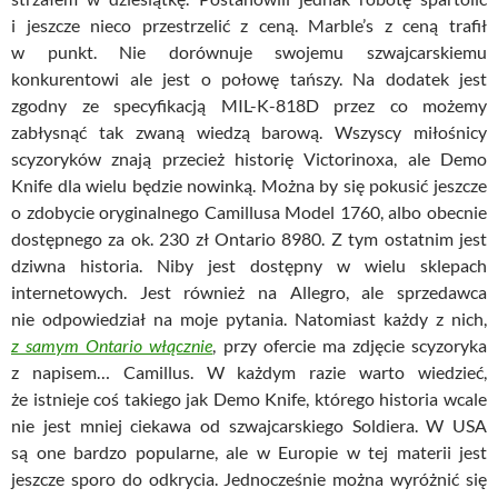
i jeszcze nieco przestrzelić z ceną. Marble’s z ceną trafił
w punkt. Nie dorównuje swojemu szwajcarskiemu
konkurentowi ale jest o połowę tańszy. Na dodatek jest
zgodny ze specyfikacją MIL-K-818D przez co możemy
zabłysnąć tak zwaną wiedzą barową. Wszyscy miłośnicy
scyzoryków znają przecież historię Victorinoxa, ale Demo
Knife dla wielu będzie nowinką. Można by się pokusić jeszcze
o zdobycie oryginalnego Camillusa Model 1760, albo obecnie
dostępnego za ok. 230 zł Ontario 8980. Z tym ostatnim jest
dziwna historia. Niby jest dostępny w wielu sklepach
internetowych. Jest również na Allegro, ale sprzedawca
nie odpowiedział na moje pytania. Natomiast każdy z nich,
z samym Ontario włącznie
, przy ofercie ma zdjęcie scyzoryka
z napisem… Camillus. W każdym razie warto wiedzieć,
że istnieje coś takiego jak Demo Knife, którego historia wcale
nie jest mniej ciekawa od szwajcarskiego Soldiera. W USA
są one bardzo popularne, ale w Europie w tej materii jest
jeszcze sporo do odkrycia. Jednocześnie można wyróżnić się