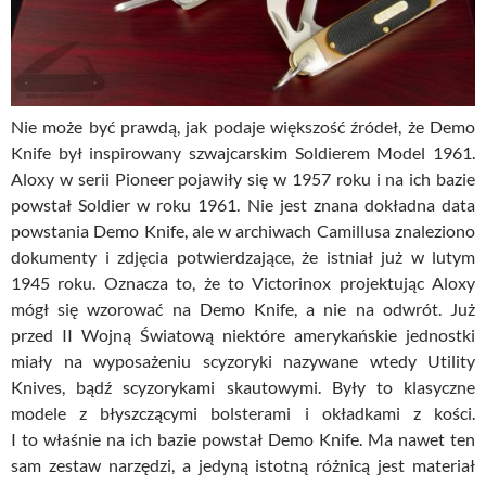
Nie może być prawdą, jak podaje większość źródeł, że Demo
Knife był inspirowany szwajcarskim Soldierem Model 1961.
Aloxy w serii Pioneer pojawiły się w 1957 roku i na ich bazie
powstał Soldier w roku 1961. Nie jest znana dokładna data
powstania Demo Knife, ale w archiwach Camillusa znaleziono
dokumenty i zdjęcia potwierdzające, że istniał już w lutym
1945 roku. Oznacza to, że to Victorinox projektując Aloxy
mógł się wzorować na Demo Knife, a nie na odwrót. Już
przed II Wojną Światową niektóre amerykańskie jednostki
miały na wyposażeniu scyzoryki nazywane wtedy Utility
Knives, bądź scyzorykami skautowymi. Były to klasyczne
modele z błyszczącymi bolsterami i okładkami z kości.
I to właśnie na ich bazie powstał Demo Knife. Ma nawet ten
sam zestaw narzędzi, a jedyną istotną różnicą jest materiał