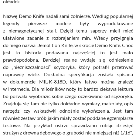
okładek.
Nazwę Demo Knife nadali sami żołnierze. Według popularnej
legendy pierwsze modele były wyprodukowane
z niemagnetycznej stali. Dzięki temu saperzy mieli mieć
ułatwione zadanie z rozbrajaniem min. Wtedy przylgnęła
do niego nazwa Demolition Knife, w skrócie Demo Knife. Choć
jest to historia podawana najczęściej to jest mało
prawdopodobna. Bardziej realne wydaje się odniesienie
do „niezniszczalności” scyzoryka, który potrafił przetrwać
naprawdę wiele. Dokładna specyfikacja została spisana
w dokumencie MIL-K-818D, który łatwo można znaleźć
w internecie. Dla miłośników noży to bardzo ciekawa lektura
bo pozwala wyobrazić sobie czego oczekiwano od scyzoryka.
Znajdują się tam nie tylko dokładne wymiary, materiały, opis
narzędzi czy wskazówki odnośnie wykończenia. Jest tam
również zestaw prób jakim miały zostać poddane egzemplarze
testowe. Na przykład ostrze sprawdzano robiąc dziesięć
strużyn z drewna dębowego o grubości nie mniejszej niż 1/16″,